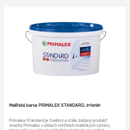
Malířská barva PRIMALEX STANDARD, interiér
Primalex Standard je tradiční a stále žádaný produkt
značky Primalex v oblasti vnitřních malířských nátěrů,