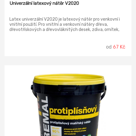
Univerzální latexový nátěr V2020
Latex univerzální V2020 je latexový nátěr pro venkovní i
vnitřní použití. Pro vnitřní a venkovní nátěry dřeva,
dřevotřískových a dřevovláknitých desek, zdiva, omítek,
cetris desek. Ekologicky příznivý výrobek.
od
67 Kč