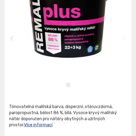
Tónovatelná malířská barva, disperzní, otěruvzdorná,
paropropustná, bělost 86 %, bílá. Vysoce kryvý malířský
nátěr doporučen pro nátěry obytných a užitných
prostor.
Více informací