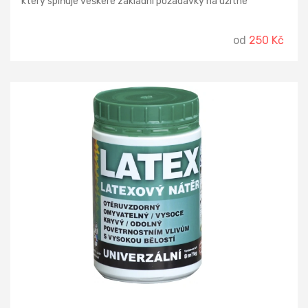
který splňuje veškeré základní požadavky na užitné
vlastnosti běžných, nenáročných prostor a trvale garantuje
velmi dobrou kryvost i paropropustnost. Použité přírodní
suroviny zaručují i dobrou bělost min.
od
250 Kč