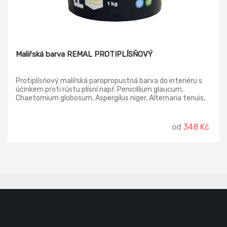
Maliřská barva REMAL PROTIPLÍSŇOVÝ
Protiplísňový malířská paropropustná barva do interiéru s
účinkem proti růstu plísní např. Penicillium glaucum,
Chaetomium globosum, Aspergilus niger, Alternaria tenuis,
od
348 Kč