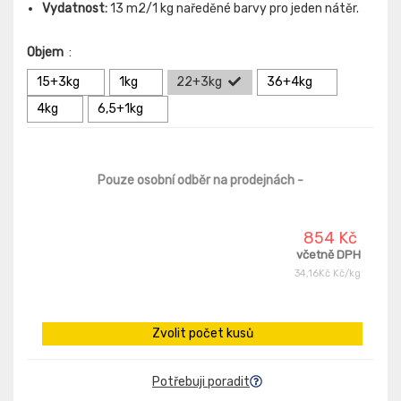
Vydatnost:
13 m2/1 kg naředěné barvy pro jeden nátěr.
Objem
:
15+3kg
1kg
22+3kg
36+4kg
4kg
6,5+1kg
Pouze osobní odběr na prodejnách
-
854 Kč
včetně DPH
34,16Kč Kč/kg
Zvolit počet kusů
Potřebuji poradit