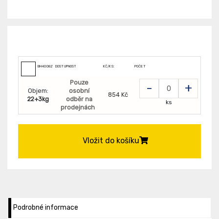
BH400827
DOSTUPNOST
KČ/KS:
POČET
Pouze
-
+
Objem:
osobní
854 Kč
22+3kg
odběr na
ks
prodejnách
Vložit do košíku
Podrobné informace