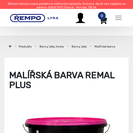
Během měsíce srpna proběhne stěhování pobočky Ostrava. Nově nás najdete na
adrese: Zátiší 1017, Orlová – Poruba, 735 14.
0
Menu
Produkty
Barvy, laky, tmely
Barvy, laky
Malířské barvy
MALÍŘSKÁ BARVA REMAL
PLUS