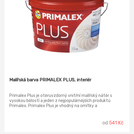
Malířská barva PRIMALEX PLUS, interiér
Primalex Plus je otěruvzdorný vnitřní malířský nátěr s
vysokou bělostí a jeden z nejpopulárnějších produktů
Primalex. Primalex Plus je vhodný na omítky a
sádrokartonové desky v obytných prostorech, chodbách,
garážích, skladech a průmyslových prostorech.
od
541 Kč