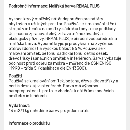
Podrobné informace: Malířská barva REMAL PLUS
Vysoce kryvý malířský nátěr doporučen pro nátěry
obytných a užitných prostor. Používá se k malování stěn i
stropů v interiéru na omítky, sádrokartony a jiné podklady.
Je snadno zpracovatelný, zdravotně nezávadný a
ekologicky příznivý. REMAL PLUS je přírodní vodouředitelná
malířská barva. Výborně kryje, je prodyšná, má zvýšenou
otěruvzdornost a vysokou bělost 86 %. Používá se k
malování omítek, betonu, sádrokartonu, cetris desek,
dřevotřísky i sanačních omítek v interiérech. Barva vykazuje
odolnost proti oděru za mokra – měřeno dle ČSN EN ISO
11998 – třída 5. (klasifikace dle EN 13300).
Použití
Používá se k malování omítek, betonu, dřeva, dřevotřísky a
certis desek aj. v interiérech. Barva má výbornou
paropropustnost, proto je vhodná i k nátěrům sanačních
omítek v interiérech.
Vydatnost:
13 m2/1 kg naředěné barvy pro jeden nátěr.
Informace o produktu