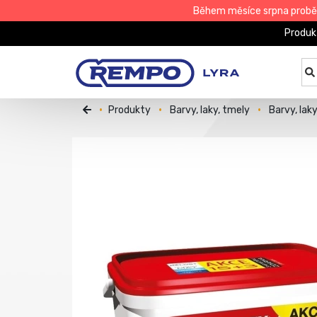
Během měsíce srpna proběhn
Produk
Produkty
Barvy, laky, tmely
Barvy, lak