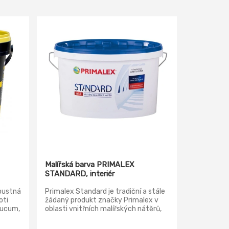
Malířská barva PRIMALEX
STANDARD, interiér
opustná
Primalex Standard je tradiční a stále
oti
žádaný produkt značky Primalex v
laucum,
oblasti vnitřních malířských nátěrů,
ilus
který splňuje veškeré základní
požadavky na užitné vlastnosti