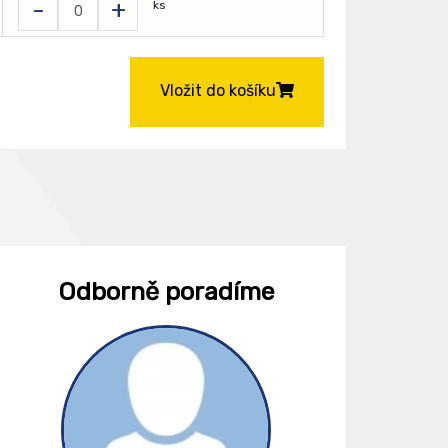
-
+
ks
Vložit do košíku
Odborně poradíme