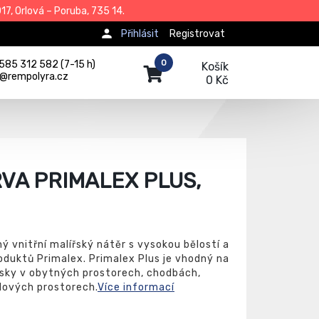
7, Orlová – Poruba, 735 14.
Přihlásit
Registrovat
0
585 312 582 (7-15 h)
Košík
j@rempolyra.cz
0 Kč
VA PRIMALEX PLUS,
ý vnitřní malířský nátěr s vysokou bělostí a
roduktů Primalex. Primalex Plus je vhodný na
sky v obytných prostorech, chodbách,
lových prostorech.
Více informací