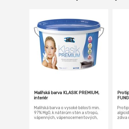
Malířská barva KLASIK PREMIUM,
Proti
interiér
FUNG
Malířská barva o vysoké bělosti min.
Protip
97% MgO, k nátěrům stěn a stropů,
algici
vápenných, vápenocementových,
zdiva 
sádrovápenných a sádrových
malířs
omítek, sádrokartonových,
minerá