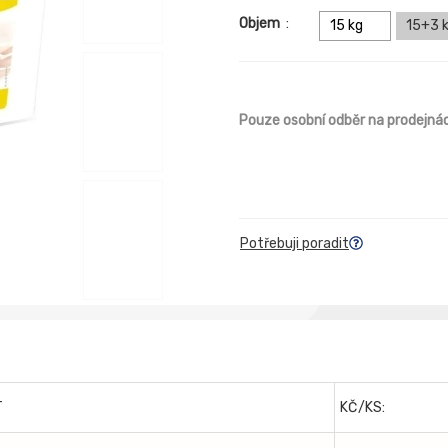
Objem
:
15 kg
15+3 
Pouze osobní odběr na prodejná
Potřebuji poradit
T
KČ/KS: