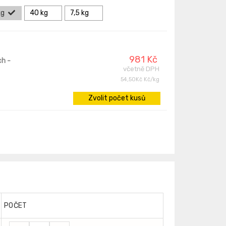
kg
40 kg
7,5 kg
981 Kč
ch
-
včetně DPH
54,50Kč Kč/kg
Zvolit počet kusů
POČET