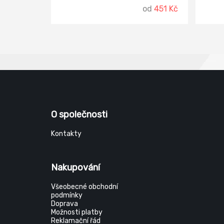
sádrovláknitých a dřevovláknitých
Lze je
od
451 Kč
desek, omítek s akrylátovým
nebyt
pojivem, sanačních omítek.m
průmy
nátěrům.
provo
interié
míste
(např.
O společnosti
Kontakty
Nakupování
Všeobecné obchodní
podmínky
Doprava
Možnosti platby
Reklamační řád