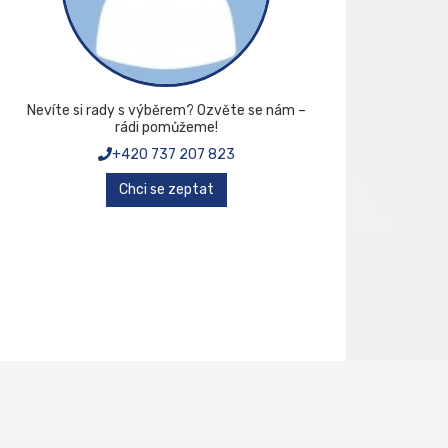
Nevíte si rady s výběrem? Ozvěte se nám –
rádi pomůžeme!
+420 737 207 823
Chci se zeptat