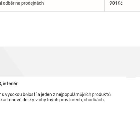
í odběr na prodejnách
981 Kč
 interiér
r s vysokou bělostí a jeden z nejpopulárnějších produktů
rokartonové desky v obytných prostorech, chodbách,