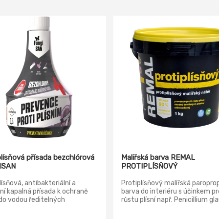
plísňová přísada bezchlórová
Maliřská barva REMAL
ISAN
PROTIPLÍSŇOVÝ
lísňová, antibakteriální a
Protiplísňový malířská paropr
dní kapalná přísada k ochraně
barva do interiéru s účinkem pr
do vodou ředitelných
růstu plísní např. Penicillium g
kých nátěrových hmot a jiných
Chaetomium globosum, Asperg
lních stavebních materiálů.
niger, Alternaria tenuis,