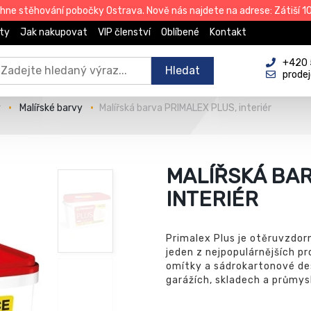
e stěhování pobočky Ostrava. Nově nás najdete na adrese: Zátiší 101
ty
Jak nakupovat
VIP členství
Oblíbené
Kontakt
+420 
Hledat
prode
y
Malířské barvy
Malířská barva PRIMALEX PLUS, interiér
MALÍŘSKÁ BAR
INTERIÉR
Primalex Plus je otěruvzdorn
jeden z nejpopulárnějších p
omítky a sádrokartonové de
garážích, skladech a průmys