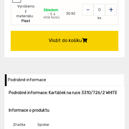
Vyrobeno
-
+
Skladem
z
30 Kč
- 5 a
materiálu:
více kusů
ks
Plast
Vložit do košíku
Podrobné informace
Podrobné informace: Kartáček na ruce 3310/726/2 WHITE
Informace o produktu
Značka
Spokar