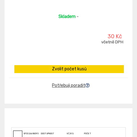
Skladem
-
30 Kč
včetně DPH
Zvolit počet kusů
Potřebuji poradit
SP3326618095
DOSTUPNOST
KČ/KS:
POČET