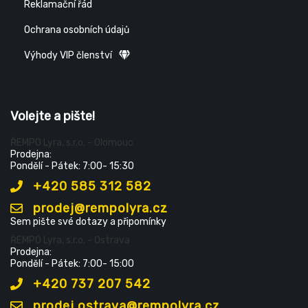
Reklamační řád
Ochrana osobních údajů
Výhody VIP členství
Volejte a pište!
ŘEMPO Lyra, s.r.o. - Olomouc
Prodejna:
Pondělí - Pátek: 7:00- 15:30
+420 585 312 582
prodej@rempolyra.cz
Sem pište své dotazy a připomínky
ŘEMPO Lyra, s.r.o. - Ostrava
Prodejna:
Pondělí - Pátek: 7:00- 15:00
+420 737 207 542
prodej.ostrava@rempolyra.cz