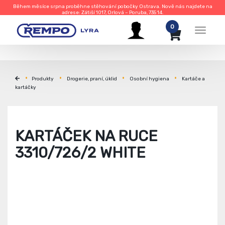
Během měsíce srpna proběhne stěhování pobočky Ostrava. Nově nás najdete na
adrese: Zátiší 1017, Orlová – Poruba, 735 14.
0
Menu
Produkty
Drogerie, praní, úklid
Osobní hygiena
Kartáče a
kartáčky
KARTÁČEK NA RUCE
3310/726/2 WHITE