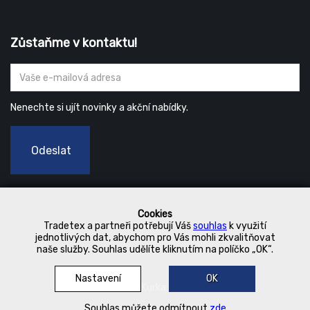
Zůstaňme v kontaktu!
Nenechte si ujít novinky a akční nabídky.
Odeslat
Cookies
Tradetex a partneři potřebují Váš
souhlas
k využití
jednotlivých dat, abychom pro Vás mohli zkvalitňovat
naše služby. Souhlas udělíte kliknutím na políčko „OK“.
Nastavení
OK
© 2019 Kurka Koncern
Souhlas můžete odmítnout
zde