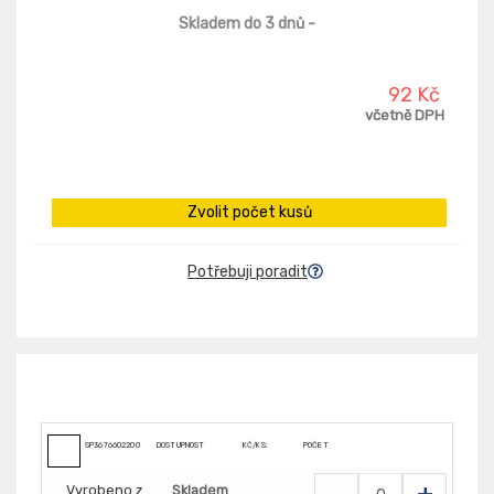
Skladem do 3 dnů
-
92 Kč
včetně DPH
Zvolit počet kusů
Potřebuji poradit
SP3676602200
DOSTUPNOST
KČ/KS:
POČET
-
+
Vyrobeno z
Skladem