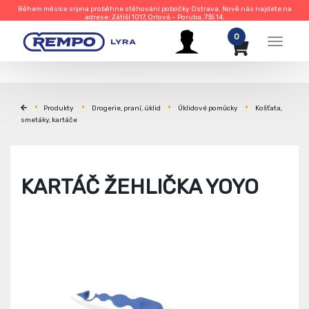
Během měsíce srpna proběhne stěhování pobočky Ostrava. Nově nás najdete na
adrese: Zátiší 1017, Orlová – Poruba, 735 14.
0
Menu
Produkty
Drogerie, praní, úklid
Úklidové pomůcky
Košťata,
smetáky, kartáče
KARTÁČ ŽEHLIČKA YOYO