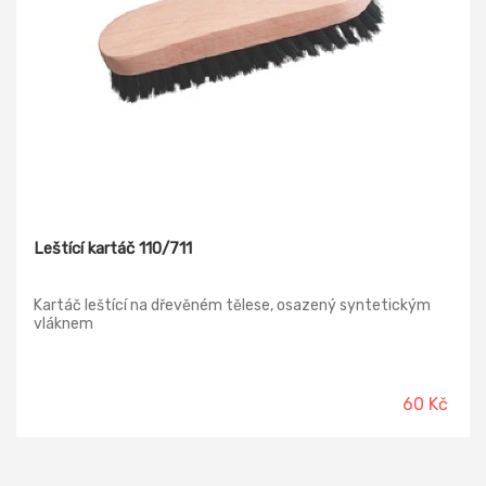
Leštící kartáč 110/711
Kartáč leštící na dřevěném tělese, osazený syntetickým
vláknem
60 Kč