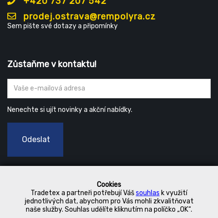
+420 737 207 542
prodej.ostrava@rempolyra.cz
Sem pište své dotazy a připomínky
Zůstaňme v kontaktu!
Nenechte si ujít novinky a akční nabídky.
Odeslat
Cookies
Tradetex a partneři potřebují Váš
souhlas
k využití
jednotlivých dat, abychom pro Vás mohli zkvalitňovat
naše služby. Souhlas udělíte kliknutím na políčko „OK“.