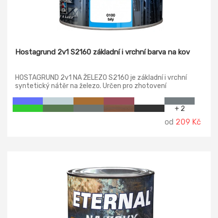
Hostagrund 2v1 S2160 základní i vrchní barva na kov
HOSTAGRUND 2v1 NA ŽELEZO S2160 je základní i vrchní
syntetický nátěr na železo. Určen pro zhotovení
jednovrstvých venkovních nátěrů ocelových konstrukcí,
např. stožárů, mostů, podvozků, plotů, vystavených
+ 2
přímým povětrnostním vlivům. Barvu lze použít i pro
ochranné nátěry nekovových podkladů, např. beton, dřevo.
od
209 Kč
Barva má tixotropní charakter, který spolu se speciálním
složením umožňuje dosažení silné vrstvy a ochranných
vlastností jedním nátěrem. Nanáší se přímo na podklad,
zbavený mechanických nečistot a rzi.