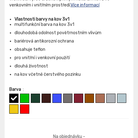
venkovním i vnitřním prostředí.
Více informací
Vlastnosti barvy na kov 3v1
multifunkční barva na kov 3v1
dlouhodobá odolnost povětrnostním vlivům
bariérová antikorozní ochrana
obsahuje teflon
pro vnitřní i venkovní použití
dlouhá životnost
na kov včetně čerstvého pozinku
Barva
:
Na objednávku
-