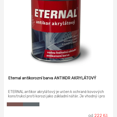
Eternal antikorozní barva ANTIKOR AKRYLÁTOVÝ
ETERNAL antikor akrylátový je určen k ochraně kovových
konstrukcí proti korozi jako základní nátěr. Je vhodný i pro
smíšené konstrukce, kde je ocel ve spojení s novým
nezkorodovaným pozinkovaným plechem.
od
222 Kč