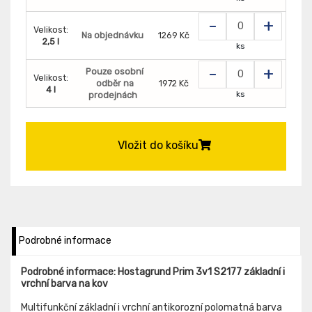
-
+
Velikost:
Na objednávku
1269 Kč
2,5 l
ks
-
+
Pouze osobní
Velikost:
odběr na
1972 Kč
4 l
ks
prodejnách
Vložit do košíku
Podrobné informace
Podrobné informace: Hostagrund Prim 3v1 S2177 základní i
vrchní barva na kov
Multifunkční základní i vrchní antikorozní polomatná barva