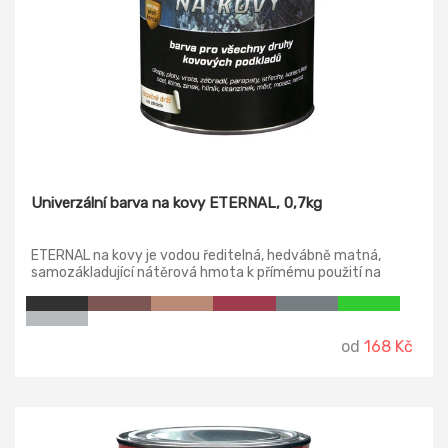
Univerzální barva na kovy ETERNAL, 0,7kg
ETERNAL na kovy je vodou ředitelná, hedvábně matná,
samozákladující nátěrová hmota k přímému použití na
kovové podklady na bázi disperze modifikované akrylátové
pryskyřice, speciálních antikorozních pigmentů, plniv a
aditiv upravujících vlastnosti. Vyznačuje se vysokou adhezí
na kovových podkladech a to i na zinku, titanzinku, lehkých
od
168 Kč
kovech a antikorozních ocelích, zvýšenou ochranou proti
korozi, vysokou odolností UV záření a povětrnostním
vlivům.