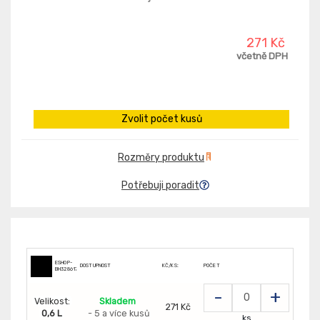
271 Kč
včetně DPH
Zvolit počet kusů
Rozměry produktu
Potřebuji poradit
ESHOP-
DOSTUPNOST
KČ/KS:
POČET
BH328617
-
+
Velikost:
Skladem
271 Kč
0,6 L
- 5 a více kusů
ks