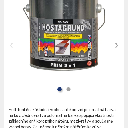
Multifunkční základní i vrchní antikorozní polomatná barva
na kov. Jednovrstvá polomatná barva spojující vlastnosti
základního antikorozního nátěru, mezivrstvy a současně
vrchní barvy. Je určena k přímým nátěrům kovů ve