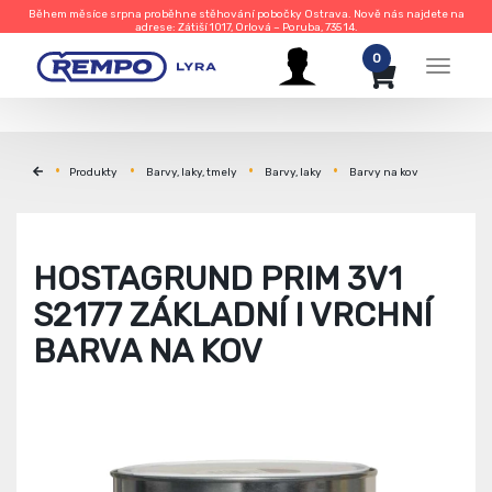
Během měsíce srpna proběhne stěhování pobočky Ostrava. Nově nás najdete na
adrese: Zátiší 1017, Orlová – Poruba, 735 14.
0
Menu
Produkty
Barvy, laky, tmely
Barvy, laky
Barvy na kov
HOSTAGRUND PRIM 3V1
S2177 ZÁKLADNÍ I VRCHNÍ
BARVA NA KOV