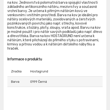
na kov. Jednovrstvá polomatná barva spojující vlastnosti
základního antikorozního nátěru, mezivrstvy a současně
vrchní barvy. Je určena k přímým nátěrům kovů ve
venkovním i vnitřním prostředí. Barva na kov je ideální pro
nátěry ocelových materiálů, zoxidovaných a čerstvých
pozinkovaných povrchů jako např. střechy, kovové
konstrukce, stožáry, ploty, sloupy, vrata apod. Barvu na kov
je možné použít i pro nátěr savých podkladů jako např. dřevo
a dřevotříska. Barva na kov HOSTAGRUND není určena k
nátěrům, které přicházejí do přímého styku s potravinami,
krmivy a pitnou vodou a k nátěrům dětského nábytku a
hraček.
Informace o produktu
Značka
Hostagrund
Barva
0199 Černá