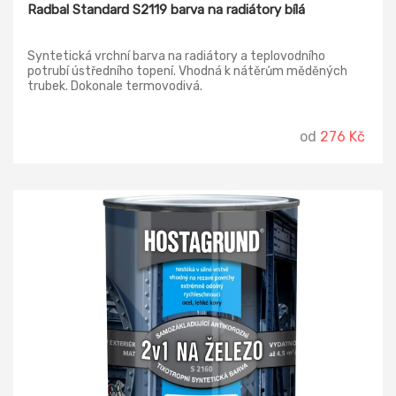
Radbal Standard S2119 barva na radiátory bílá
Syntetická vrchní barva na radiátory a teplovodního
potrubí ústředního topení. Vhodná k nátěrům měděných
trubek. Dokonale termovodivá.
od
276 Kč