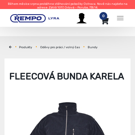
Během měsíce srpna proběhne stěhování pobočky Ostrava. Nově nás najdete na
adrese: Zátiší 1017, Orlová – Poruba, 735 14.
0
Menu
Produkty
Oděvy pro práci / volný čas
Bundy
FLEECOVÁ BUNDA KARELA