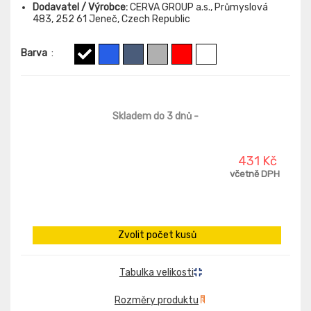
Dodavatel / Výrobce:
CERVA GROUP a.s., Průmyslová
483, 252 61 Jeneč, Czech Republic
Barva
:
Skladem do 3 dnů
-
431 Kč
včetně DPH
Zvolit počet kusů
Tabulka velikosti
Rozměry produktu