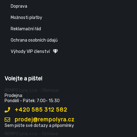
Doprava
Možnosti platby
Reklamační řád
Ochrana osobních údajů
Výhody VIP členství
Volejte a pište!
ŘEMPO Lyra, s.r.o. - Olomouc
Prodejna:
Pondělí - Pátek: 7:00- 15:30
+420 585 312 582
prodej@rempolyra.cz
Sem pište své dotazy a připomínky
ŘEMPO Lyra, s.r.o. - Ostrava