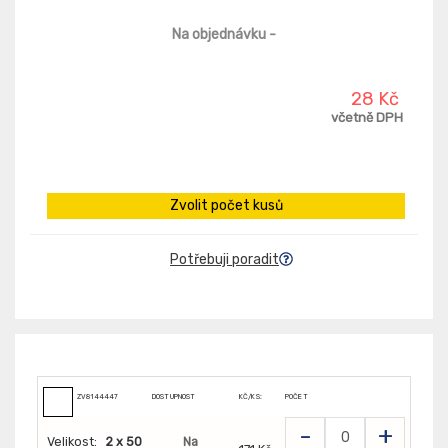
Na objednávku
-
28 Kč
včetně DPH
Zvolit počet kusů
Potřebuji poradit
ZV8144447
DOSTUPNOST
KČ/KS:
POČET
-
+
Velikost:
2 x 50
Na