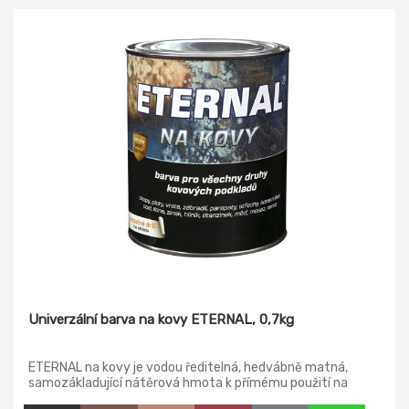
Univerzální barva na kovy ETERNAL, 0,7kg
ETERNAL na kovy je vodou ředitelná, hedvábně matná,
samozákladující nátěrová hmota k přímému použití na
kovové podklady na bázi disperze modifikované akrylátové