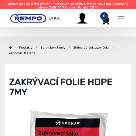
Během měsíce srpna proběhne stěhování pobočky Ostrava. Nově nás najdete na
adrese: Zátiší 1017, Orlová – Poruba, 735 14.
0
Menu
Produkty
Barvy, laky, tmely
Štětce, válečky, pomůcky
Zakrývací materiál
ZAKRÝVACÍ FOLIE HDPE
7MY