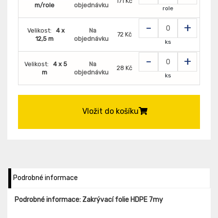
171 Kč
m/role
objednávku
role
-
+
Velikost:
4 x
Na
72 Kč
12,5 m
objednávku
ks
-
+
Velikost:
4 x 5
Na
28 Kč
m
objednávku
ks
Vložit do košíku
Podrobné informace
Podrobné informace: Zakrývací folie HDPE 7my