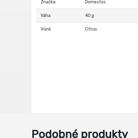
Značka
Domestos
Váha
40 g
Vůně
Citrus
Podobné produkty