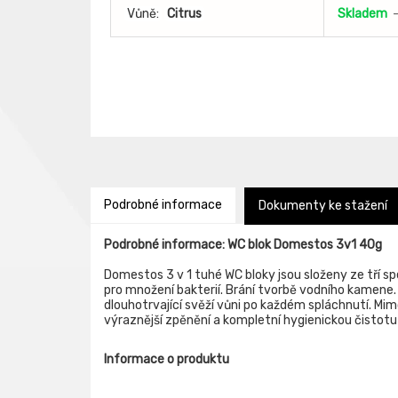
Vůně:
Citrus
Skladem
Podrobné informace
Dokumenty ke stažení
Podrobné informace: WC blok Domestos 3v1 40g
Domestos 3 v 1 tuhé WC bloky jsou složeny ze tří spec
pro množení bakterií. Brání tvorbě vodního kamen
dlouhotrvající svěží vůni po každém spláchnutí. Mim
výraznější zpěnění a kompletní hygienickou čistot
Informace o produktu