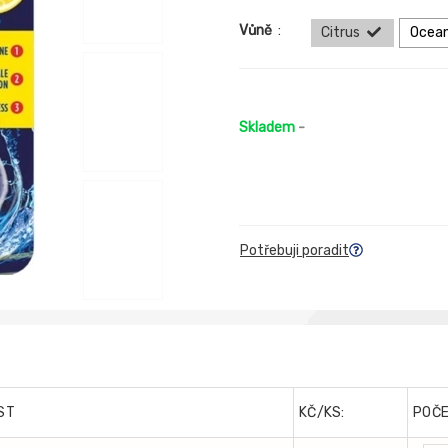
Vůně
:
Citrus
Ocea
Skladem
-
Potřebuji poradit
ST
KČ/KS:
POČ