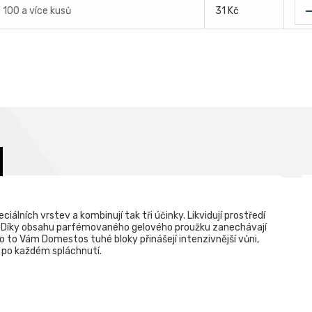
- 100 a více kusů
31 Kč
iálních vrstev a kombinují tak tři účinky. Likvidují prostředí
e. Díky obsahu parfémovaného gelového proužku zanechávají
o to Vám Domestos tuhé bloky přinášejí intenzivnější vůni,
u po každém spláchnutí.