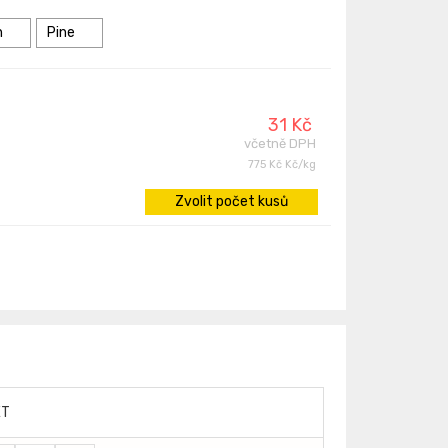
n
Pine
31 Kč
včetně DPH
775 Kč Kč/kg
Zvolit počet kusů
ET