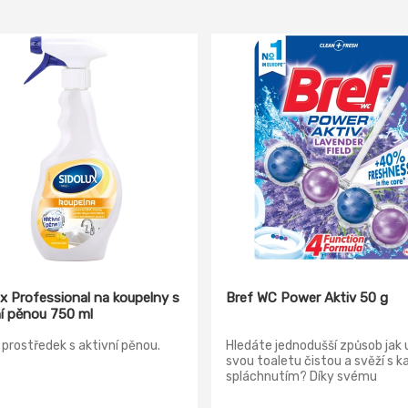
ux Professional na koupelny s
Bref WC Power Aktiv 50 g
ní pěnou 750 ml
í prostředek s aktivní pěnou.
Hledáte jednodušší způsob jak 
svou toaletu čistou a svěží s 
spláchnutím? Díky svému
jedinečnému Bref složení se 4
funkcemi, Bref Power aktiv