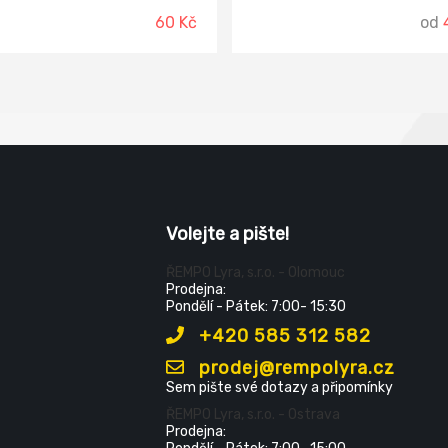
zabraňuje usazování vodního
60 Kč
od
kamene, vytváří účinnou čisticí
zabraňuje usazování nečistot 
dodává vaší toaletě extra svěž
Jednoduše umístěte produkt 
okraj záchodové mísy, nastavte
na proud vody a ucítíte svěžes
čistotu vaší toalety s každým
spláchnutím! Bref Power Aktiv 
až 250 spláchnutí. Bref Power 
je složen ze 4 kuliček uložených
průhledném nerozebíratelném
košíku, které zvládnou více funk
Volejte a pište!
každém spláchnutí - hygienick
čistotu, příjemnou vůni, odstra
usazenin a vytvoření bohaté p
ŘEMPO Lyra, s.r.o. - Olomouc
pro lesk a bělost toalety.
Prodejna:
Pondělí - Pátek: 7:00- 15:30
+420 585 312 582
prodej@rempolyra.cz
Sem pište své dotazy a připomínky
ŘEMPO Lyra, s.r.o. - Ostrava
Prodejna: