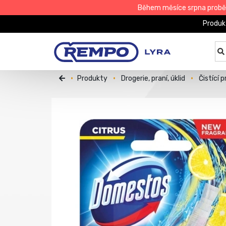
Během měsíce srpna proběhn
Produk
Produkty
Drogerie, praní, úklid
Čistící 