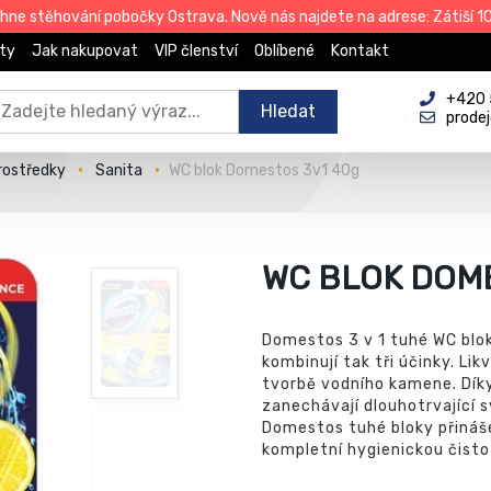
e stěhování pobočky Ostrava. Nově nás najdete na adrese: Zátiší 101
ty
Jak nakupovat
VIP členství
Oblíbené
Kontakt
+420 
Hledat
prode
prostředky
Sanita
WC blok Domestos 3v1 40g
WC BLOK DOME
Domestos 3 v 1 tuhé WC bloky
kombinují tak tři účinky. Lik
tvorbě vodního kamene. Dí
zanechávají dlouhotrvající 
Domestos tuhé bloky přinášej
kompletní hygienickou čisto