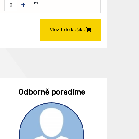
-
+
ks
Vložit do košíku
Odborně poradíme