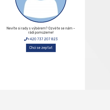
Nevíte si rady s výběrem? Ozvěte se nám –
rádi pomůžeme!
+420 737 207 823
Chci se zeptat