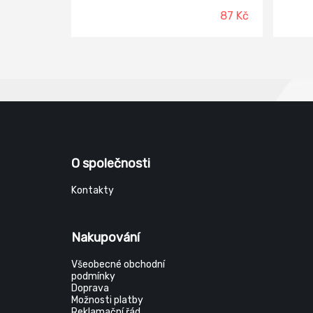
obkladačky, nerezové dřezy,
87 Kč
keramické dlaždice.
O společnosti
Kontakty
Nakupování
Všeobecné obchodní
podmínky
Doprava
Možnosti platby
Reklamační řád