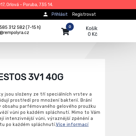
7, Orlová – Poruba, 735 14.
Přihlásit
Registrovat
0
585 312 582 (7-15 h)
Košík
j@rempolyra.cz
0 Kč
STOS 3V1 40G
 jsou složeny ze tří speciálních vrstev a
vidují prostředí pro množení bakterií. Brání
ky obsahu parfémovaného gelového proužku
svěží vůni po každém spláchnutí. Mimo to Vám
í intenzivnější vůni, výraznější zpěnění a
tu po každém spláchnutí.
Více informací