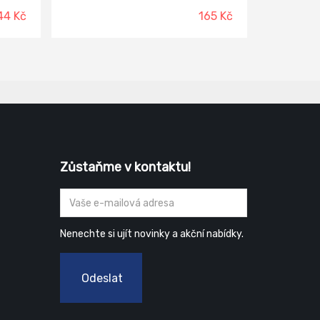
kámen. Zanechává velmi příjemnou
44 Kč
165 Kč
 pěnu,
vůni.
a
est.
pod
 jej
t a
vydrží
Aktiv:
 v
cí při
Zůstaňme v kontaktu!
ou
nění
ěny
Nenechte si ujít novinky a akční nabídky.
Odeslat