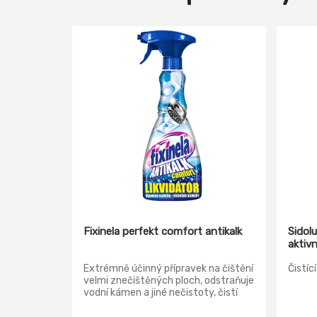
Fixinela perfekt comfort antikalk
Sidol
aktiv
Extrémně účinný přípravek na čištění
Čistíc
velmi znečištěných ploch, odstraňuje
vodní kámen a jiné nečistoty, čistí
umyvadla, vany, sprchové kouty,
vodovodní baterie, WC mísy,