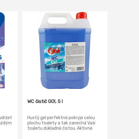
WC čistič GO!, 5 l
udržet
Hustý gel perfektně pokryje celou
každým
plochu toalety a tak zanechá Vaši
toaletu důkladně čistou. Aktivně
narušuje a odstraňuje zastaralé
usazeniny, nečistoty, rez a vodní