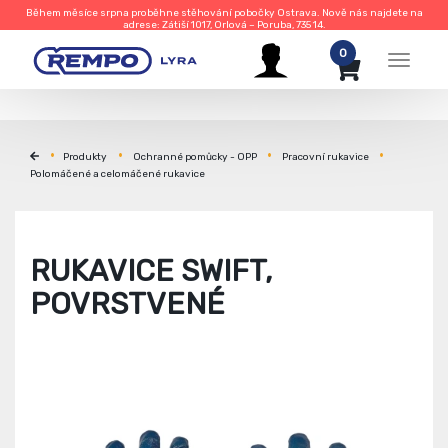
Během měsíce srpna proběhne stěhování pobočky Ostrava. Nově nás najdete na
adrese: Zátiší 1017, Orlová – Poruba, 735 14.
0
Menu
Produkty
Ochranné pomůcky - OPP
Pracovní rukavice
Polomáčené a celomáčené rukavice
RUKAVICE SWIFT,
POVRSTVENÉ