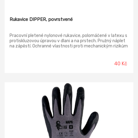
Rukavice DIPPER, povrstvené
Pracovní pletené nylonové rukavice, polomáčené v latexu s
protiskluzovou úpravou v dlani a na prstech. Pružný náplet
na zápěstí. Ochranné vlastnosti proti mechanickým rizikům
a proti tepelným rizikům (teplu a/nebo ohni). Zvýšená
ochrana proti oděru a trhání. Běžná ochrana proti proříznutí
a propíchnutí. Velikosti: Dámské 7-8 (zelené), Pánské 9-11
40 Kč
(šedé). Norma: EN388 (4131x), EN407 (x1xxxx)