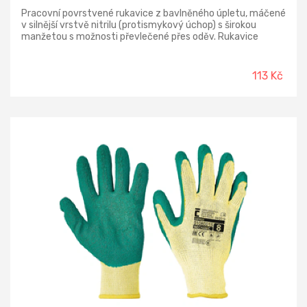
Pracovní povrstvené rukavice z bavlněného úpletu, máčené
v silnější vrstvě nitrilu (protismykový úchop) s širokou
manžetou s možnosti převlečené přes oděv. Rukavice
určené pro práci s abrazivními materiály v silně
zaolejovaném prostředí. Norma: EN388 (4221x)
113 Kč