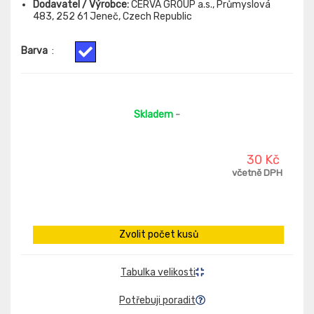
Dodavatel / Výrobce:
CERVA GROUP a.s., Průmyslová
483, 252 61 Jeneč, Czech Republic
Barva
:
Skladem
-
30 Kč
včetně DPH
Zvolit počet kusů
Tabulka velikosti
Potřebuji poradit