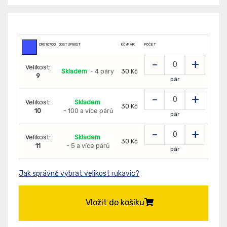
CR0107000799
DOSTUPNOST
KČ/PÁR:
POČET
-
+
Velikost:
Skladem
- 4 páry
30 Kč
9
pár
-
+
Velikost:
Skladem
30 Kč
10
- 100 a více párů
pár
-
+
Velikost:
Skladem
30 Kč
11
- 5 a více párů
pár
Jak správně vybrat velikost rukavic?
Vložit do košíku