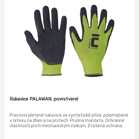
Rukavice PALAWAN, povrstvené
Pracovní pletené rukavice ze syntetické příze, polomáčené
v latexu na dlani a na prstech. Pružná manžeta. Ochranné
vlastnosti proti mechanickým rizikům. Zvýšená ochrana
proti oděru a trhání. Běžná ochrana proti proříznutí a
propíchnutí. Norma: EN388 (2131x)