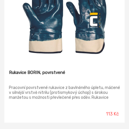
Rukavice BORIN, povrstvené
Pracovní povrstvené rukavice z bavlněného úpletu, máčené
v silnější vrstvě nitrilu (protismykový úchop) s širokou
manžetou s možnosti převlečené přes oděv. Rukavice
určené pro práci s abrazivními materiály v silně
zaolejovaném prostředí. Norma: EN388 (4221x)
113 Kč