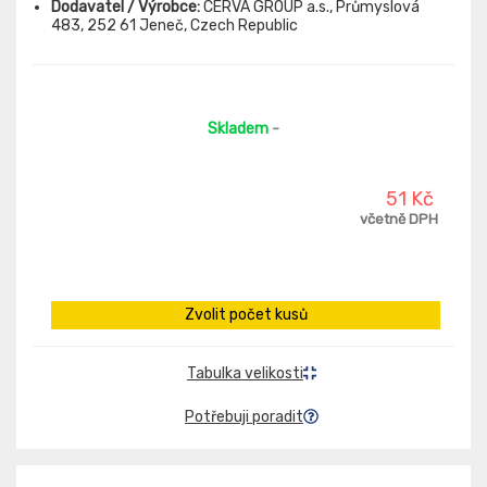
Dodavatel / Výrobce:
CERVA GROUP a.s., Průmyslová
483, 252 61 Jeneč, Czech Republic
Skladem
-
51 Kč
včetně DPH
Zvolit počet kusů
Tabulka velikosti
Potřebuji poradit