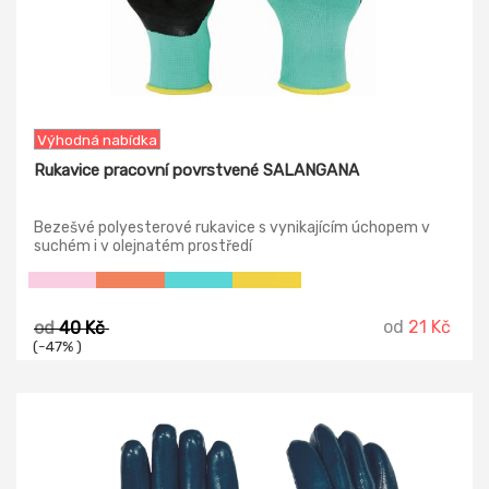
Výhodná nabídka
Rukavice pracovní povrstvené SALANGANA
Bezešvé polyesterové rukavice s vynikajícím úchopem v
suchém i v olejnatém prostředí
od
21 Kč
od
40 Kč
(-47% )