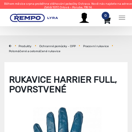
Během měsíce srpna proběhne stěhování pobočky Ostrava. Nově nás najdete na adrese
Zátiší 1017, Orlová – Poruba, 735 14.
0
Men
Produkty
Ochranné pomůcky - OPP
Pracovní rukavice
Polomáčené a celomáčené rukavice
RUKAVICE HARRIER FULL,
POVRSTVENÉ