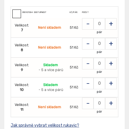
CR0107004899
DOSTUPNOST
KČ/PÁR:
POČET
-
+
Velikost:
Není skladem
51 Kč
7
pár
-
+
Velikost:
Není skladem
51 Kč
8
pár
-
+
Velikost:
Skladem
51 Kč
9
- 5 a více párů
pár
-
+
Velikost:
Skladem
51 Kč
10
- 5 a více párů
pár
-
+
Velikost:
Není skladem
51 Kč
11
pár
Jak správně vybrat velikost rukavic?