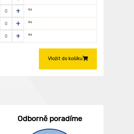
+
ks
+
ks
+
ks
Vložit do košíku
Odborně poradíme