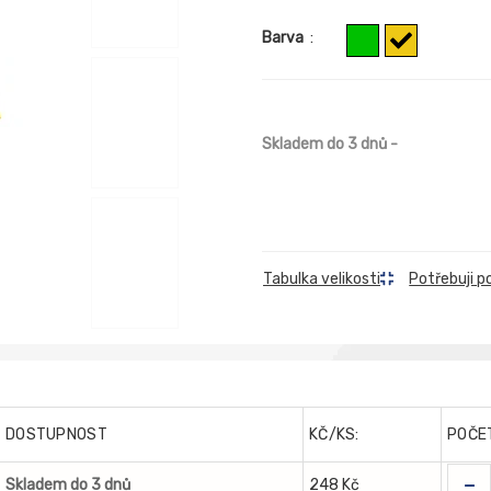
Barva
:
Skladem do 3 dnů
-
Tabulka velikosti
Potřebuji p
DOSTUPNOST
KČ/KS:
POČE
-
Skladem do 3 dnů
248 Kč