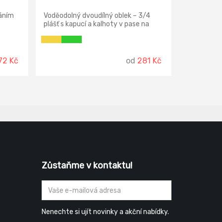
áním
Voděodolný dvoudílný oblek – 3/4
plášť s kapucí a kalhoty v pase na
PVC
gumu, všechny spojovací švy jsou
tému
zatavené, materiál s nánosem PVC,
děv,
dvě přední kapsy kryté légami proti
průniku vody, spodní část rukávů lze
72 Kč
od
281 Kč
regulovat drukem, ventilace na
zádech a v podpaží.
Zůstaňme v kontaktu!
Nenechte si ujít novinky a akční nabídky.