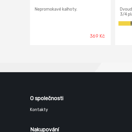
Nepromokavé kalhoty.
Dvoudí
3/4 pl
límci 
přední
průnik
regulo
369 Kč
zádech
O společnosti
Kontakty
Nakupování