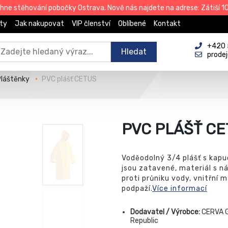
e stěhování pobočky Ostrava. Nově nás najdete na adrese: Zátiší 101
ty
Jak nakupovat
VIP členství
Oblíbené
Kontakt
+420 
Hledat
prode
Pláštěnky
PVC plášť CETUS
PVC PLÁŠŤ CE
Voděodolný 3/4 plášť s kapu
jsou zatavené, materiál s n
proti průniku vody, vnitřní
podpaží.
Více informací
Dodavatel / Výrobce:
CERVA G
Republic