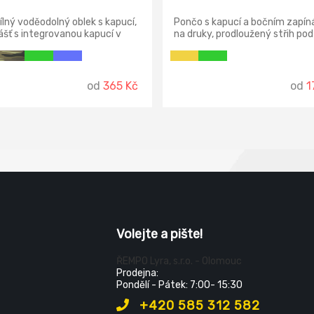
lný voděodolný oblek s kapucí,
Pončo s kapucí a bočním zapín
ášť s integrovanou kapucí v
na druky, prodloužený střih pod
a kalhoty v pase do gumy, dvě
kolena, pevný lehký měkčený 
 široké kapsy kryté légami proti
materiál, volný střih k okamži
u vody, spodní část rukávů lze
použití přes klasický pracovní o
vat drukem, ventilace na
všechny spojovací švy jsou
od
365 Kč
od
1
 a v podpaží.
zataveny.
Volejte a pište!
ŘEMPO Lyra, s.r.o. - Olomouc
Prodejna:
Pondělí - Pátek: 7:00- 15:30
+420 585 312 582