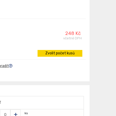
248 Kč
včetně DPH
Zvolit počet kusů
oradit
T
+
ks