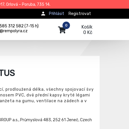
7, Orlová – Poruba, 735 14.
Přihlásit
Registrovat
0
585 312 582 (7-15 h)
Košík
j@rempolyra.cz
0 Kč
TUS
cí, prodloužená délka, všechny spojovací švy
ánosem PVC, dvě přední kapsy kryté légami
 manžeta na gumu, ventilace na zádech a v
ROUP a.s., Průmyslová 483, 252 61 Jeneč, Czech