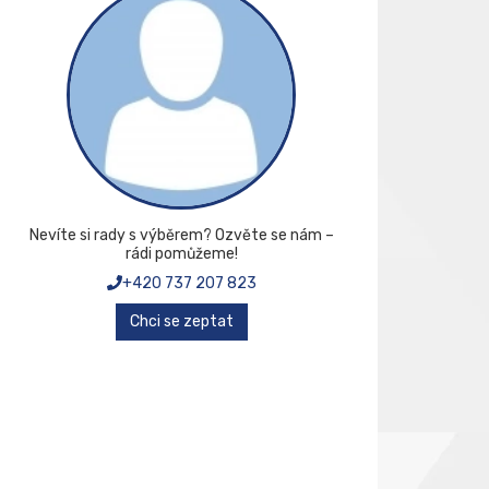
Nevíte si rady s výběrem? Ozvěte se nám –
rádi pomůžeme!
+420 737 207 823
Chci se zeptat