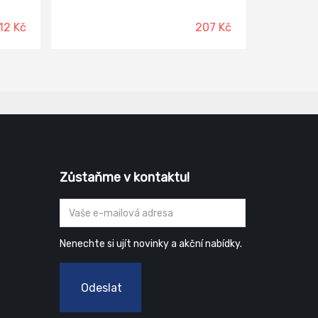
a.
s dotykovými dospleji. Reflexní logo
na hřbetu. Volná přišitá manžeta.
12 Kč
207 Kč
Materiál: 97 % polyester 3 % elastan
ce s
Podšívka: fleece
,
tek.
ster
 latex
dlaně a
Zůstaňme v kontaktu!
Nenechte si ujít novinky a akční nabídky.
Odeslat