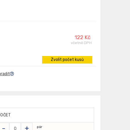
122 Kč
včetně DPH
Zvolit počet kusů
oradit
POČET
-
+
pár