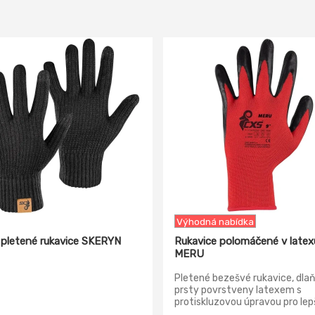
-14%
Výhodná nabídka
 pletené rukavice SKERYN
Rukavice polomáčené v late
MERU
Pletené bezešvé rukavice, dlaň
prsty povrstveny latexem s
protiskluzovou úpravou pro lep
úchop, ochrana proti kontaktn