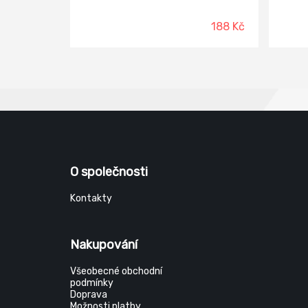
prostředí, doprava, strojírenství,
zemědělství. Materiál: dlaň -
188 Kč
kozinková lícovka, hřbet - kozinková
lícovka, podšívka - plyš Provedení
manžety: volná manžeta s gumičkou
v zápěstí Norma: EN 388(3112X), EN
ISO 21420, EN 511(X1X)
O společnosti
Kontakty
Nakupování
Všeobecné obchodní
podmínky
Doprava
Možnosti platby