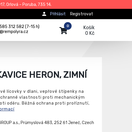
7, Orlová – Poruba, 735 14.
Přihlásit
Registrovat
0
585 312 582 (7-15 h)
Košík
j@rempolyra.cz
0 Kč
AVICE HERON, ZIMNÍ
vé lícovky v dlani, vepřové štípenky na
 Ochranné vlastnosti proti mechanickým
ti oděru. Běžná ochrana proti proříznutí,
formací
ROUP a.s., Průmyslová 483, 252 61 Jeneč, Czech