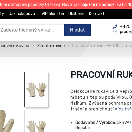
e stěhování pobočky Ostrava. Nově nás najdete na adrese: Zátiší 101
ty
Jak nakupovat
VIP členství
Oblíbené
Kontakt
+420 
Hledat
prode
acovní rukavice
Zimní rukavice
Pracovní rukavice HERON, zimní
PRACOVNÍ RUK
Celokožené rukavice z vepřo
hřbetu s teplou podšívkou.
rizikům. Zvýšená ochrana pro
trhání a propíchnutí.
Více in
Dodavatel / Výrobce:
CERVA G
Republic