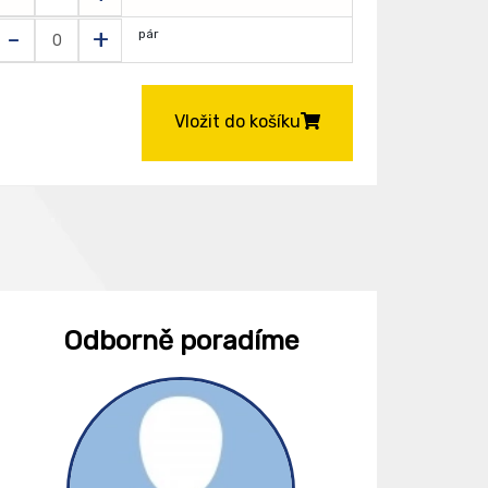
-
+
pár
Vložit do košíku
Odborně poradíme