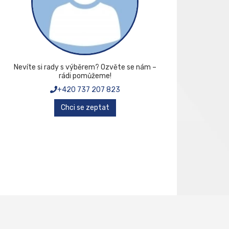
Nevíte si rady s výběrem? Ozvěte se nám –
rádi pomůžeme!
+420 737 207 823
Chci se zeptat