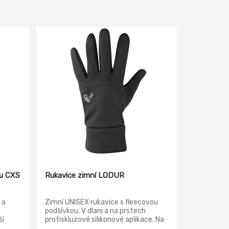
xu CXS
Rukavice zimní LODUR
 a
Zimní UNISEX rukavice s fleecovou
podšívkou. V dlani a na prstech
ší
protiskluzové silikonové aplikace. Na
ímu
palci a ukazováčku materiál pro práci