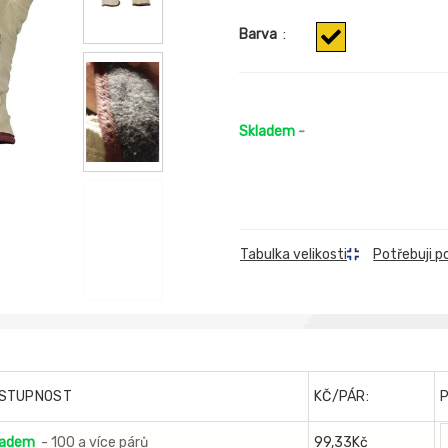
Barva
:
Skladem
-
Tabulka velikosti
Potřebuji p
STUPNOST
KČ/PÁR:
ladem
- 100 a více párů
99,33Kč