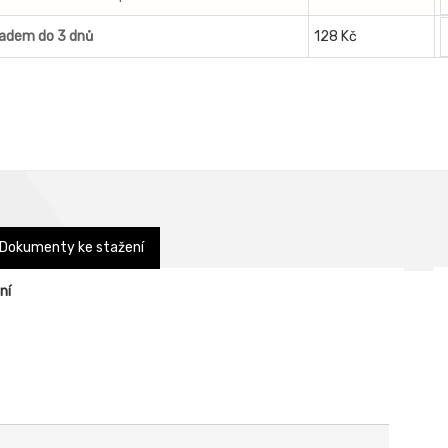
ladem do 3 dnů
128 Kč
Dokumenty ke stažení
ní