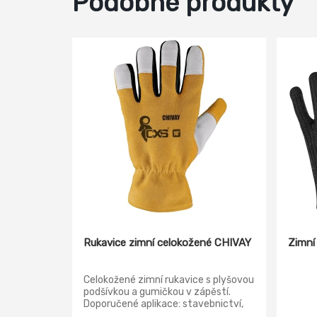
Podobné produkty
Rukavice zimní celokožené CHIVAY
Zimní
Celokožené zimní rukavice s plyšovou
podšívkou a gumičkou v zápěstí.
Doporučené aplikace: stavebnictví,
logistika, práce v suchém a chladném