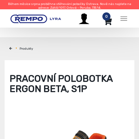
Během měsíce srpna proběhne stěhování pobočky Ostrava. Nově nás najdete na
adrese: Zátiší 1017, Orlová – Poruba, 735 14.
0
Menu
Produkty
PRACOVNÍ POLOBOTKA
ERGON BETA, S1P