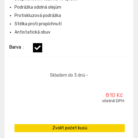
Podrážka odolná olejům
Protiskluzová podrážka
Stélka proti propíchnutí
Antistatická obuv
Barva
:
Skladem do 3 dnů
-
810 Kč
včetně DPH
Zvolit počet kusů