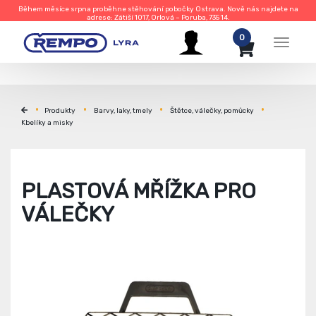
Během měsíce srpna proběhne stěhování pobočky Ostrava. Nově nás najdete na
adrese: Zátiší 1017, Orlová – Poruba, 735 14.
0
Menu
Produkty
Barvy, laky, tmely
Štětce, válečky, pomůcky
Kbelíky a misky
PLASTOVÁ MŘÍŽKA PRO
VÁLEČKY