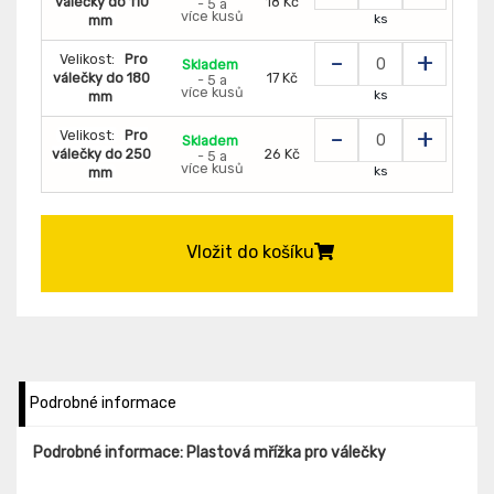
válečky do 110
18 Kč
- 5 a
více kusů
ks
mm
-
+
Velikost:
Pro
Skladem
válečky do 180
17 Kč
- 5 a
více kusů
ks
mm
-
+
Velikost:
Pro
Skladem
válečky do 250
26 Kč
- 5 a
více kusů
ks
mm
Vložit do košíku
Podrobné informace
Podrobné informace: Plastová mřížka pro válečky