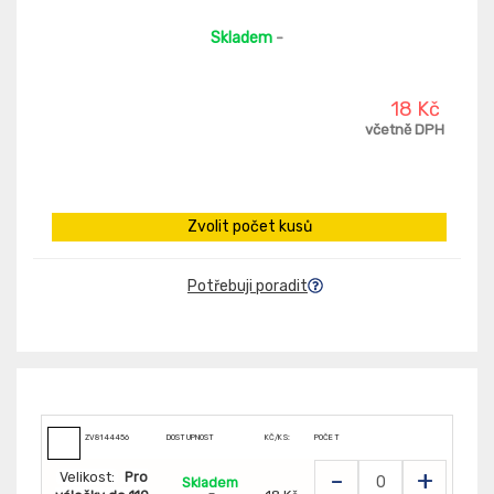
Skladem
-
18 Kč
včetně DPH
Zvolit počet kusů
Potřebuji poradit
ZV8144456
DOSTUPNOST
KČ/KS:
POČET
-
+
Velikost:
Pro
Skladem