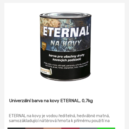
Univerzální barva na kovy ETERNAL, 0,7kg
ETERNAL na kovy je vodou ředitelná, hedvábně matná,
samozákladující nátěrová hmota k přímému použití na
kovové podklady na bázi disperze modifikované akrylátové