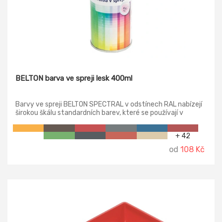
BELTON barva ve spreji lesk 400ml
Barvy ve spreji BELTON SPECTRAL v odstínech RAL nabízejí
širokou škálu standardních barev, které se používají v
nejrůznějších oblastech. Ať už v nábytkářské konstrukci, v
případě předmětů nebo dekorativního stříkacího nátěru. S
+ 42
barvou ve spreji BELTON SPECTRAL najdete ten správný
odstín rychle a bezpečně. To vám umožní odstranit stopy
od
108 Kč
času jednoduchým a barevným způsobem. Použití
lakovacích sprejů BELTON SPECTRAL RAL zaručuje přesně
reprodukovatelné barvy.