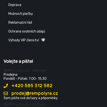
Doprava
Možnosti platby
Reklamační řád
Ochrana osobních údajů
Výhody VIP členství
Volejte a pište!
ŘEMPO Lyra, s.r.o. - Olomouc
Prodejna:
Pondělí - Pátek: 7:00- 15:30
+420 585 312 582
prodej@rempolyra.cz
Sem pište své dotazy a připomínky
ŘEMPO Lyra, s.r.o. - Ostrava