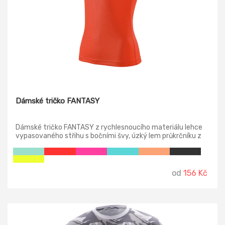
Dámské tričko FANTASY
Dámské tričko FANTASY z rychlesnoucího materiálu lehce
vypasovaného střihu s bočními švy, úzký lem průkrčníku z
vrchového materiálu, vnitřní část průkrčníku začištěna
páskou z vrchového materiálu, zpevnění ramenních švů
páskou.
od
156 Kč