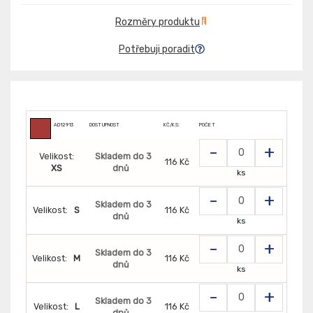
Rozměry produktu
Potřebuji poradit
AD12913
DOSTUPNOST
KČ/KS:
POČET
-
+
Velikost:
Skladem do 3
116 Kč
XS
dnů
ks
-
+
Skladem do 3
Velikost:
S
116 Kč
dnů
ks
-
+
Skladem do 3
Velikost:
M
116 Kč
dnů
ks
-
+
Skladem do 3
Velikost:
L
116 Kč
dnů