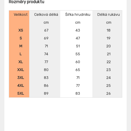
Rozměry produktu
Velikost
Celková délká
Šířka hrudníku
Délká rukávu
cm
cm
cm
XS
67
43
18
S
69
47
19
M
71
51
20
L
74
55
21
XL
77
60
22
XXL
80
65
23
3XL
83
71
24
4XL
86
77
25
5XL
89
83
26