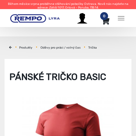
Během měsíce srpna proběhne stěhování pobočky Ostrava. Nově nás najdete na
adrese: Zátiší 1017, Orlová – Poruba, 735 14.
0
Menu
Produkty
Oděvy pro práci / volný čas
Trička
PÁNSKÉ TRIČKO BASIC