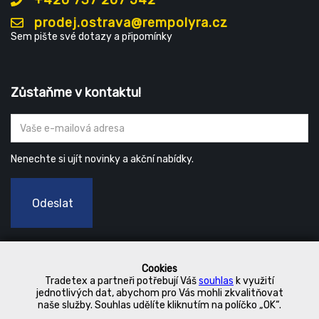
+420 737 207 542
prodej.ostrava@rempolyra.cz
Sem pište své dotazy a připomínky
Zůstaňme v kontaktu!
Nenechte si ujít novinky a akční nabídky.
Odeslat
Cookies
Tradetex a partneři potřebují Váš
souhlas
k využití
jednotlivých dat, abychom pro Vás mohli zkvalitňovat
naše služby. Souhlas udělíte kliknutím na políčko „OK“.