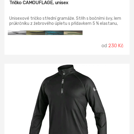
Tričko CAMOUFLAGE, unisex
Unisexové tričko střední gramáže. Střih s bočními švy, lem
průkrčníku z žebrového úpletu s přídavkem 5 % elastanu,
zpevňující ramenní páska.
od
230 Kč