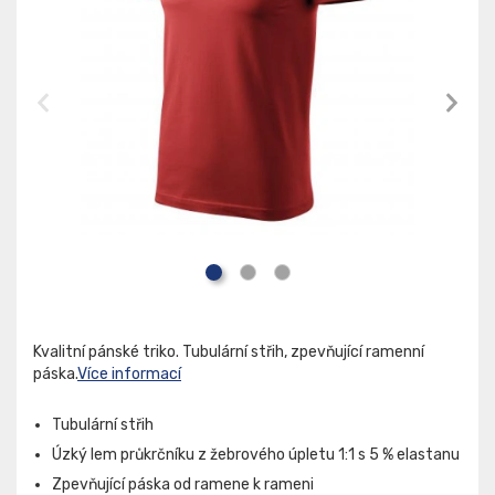
Kvalitní pánské triko. Tubulární střih, zpevňující ramenní
páska.
Více informací
Tubulární střih
Úzký lem průkrčníku z žebrového úpletu 1:1 s 5 % elastanu
Zpevňující páska od ramene k rameni