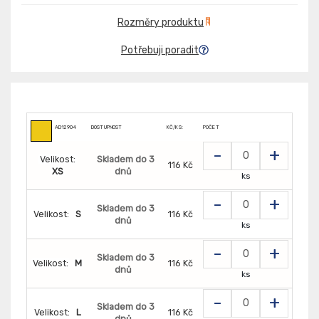
Rozměry produktu
Potřebuji poradit
AD12904
DOSTUPNOST
KČ/KS:
POČET
-
+
Velikost:
Skladem do 3
116 Kč
XS
dnů
ks
-
+
Skladem do 3
Velikost:
S
116 Kč
dnů
ks
-
+
Skladem do 3
Velikost:
M
116 Kč
dnů
ks
-
+
Skladem do 3
Velikost:
L
116 Kč
dnů