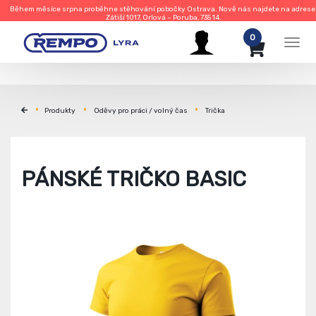
Během měsíce srpna proběhne stěhování pobočky Ostrava. Nově nás najdete na adrese
Zátiší 1017, Orlová – Poruba, 735 14.
0
Men
Produkty
Oděvy pro práci / volný čas
Trička
PÁNSKÉ TRIČKO BASIC