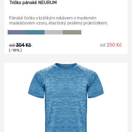
Tričko pánské NEURUM
Pánské tričko s krátkým rukávem v moderním
maskáčovém vzoru, elastický zesílený průkrčníkem.
od
250 Kč
od
304 Kč
(-18% )
-27%