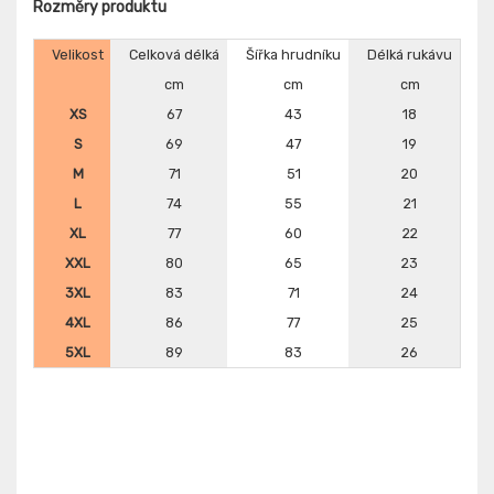
Rozměry produktu
Velikost
Celková délká
Šířka hrudníku
Délká rukávu
cm
cm
cm
XS
67
43
18
S
69
47
19
M
71
51
20
L
74
55
21
XL
77
60
22
XXL
80
65
23
3XL
83
71
24
4XL
86
77
25
5XL
89
83
26