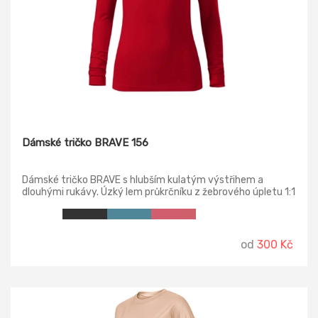
Dámské tričko BRAVE 156
Dámské tričko BRAVE s hlubším kulatým výstřihem a
dlouhými rukávy. Úzký lem průkrčníku z žebrového úpletu 1:1
s 5 % elastanu, vnitřní část průkrčníku začištěna kontrastní
páskou, zpevnění ramenních švů páskou.
od
300 Kč