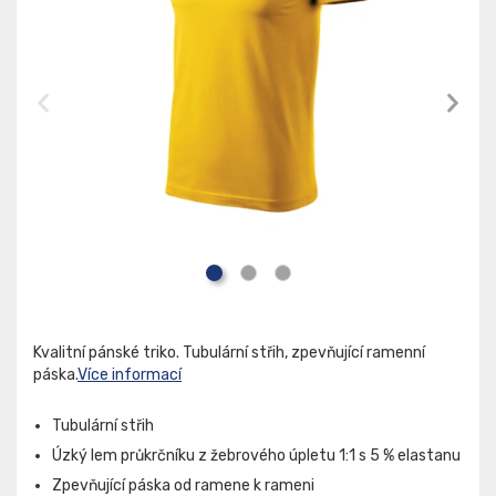
Kvalitní pánské triko. Tubulární střih, zpevňující ramenní
páska.
Více informací
Tubulární střih
Úzký lem průkrčníku z žebrového úpletu 1:1 s 5 % elastanu
Zpevňující páska od ramene k rameni