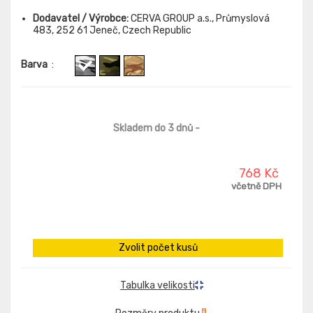
Dodavatel / Výrobce:
CERVA GROUP a.s., Průmyslová
483, 252 61 Jeneč, Czech Republic
Barva
:
Skladem do 3 dnů
-
768 Kč
včetně DPH
Zvolit počet kusů
Tabulka velikosti