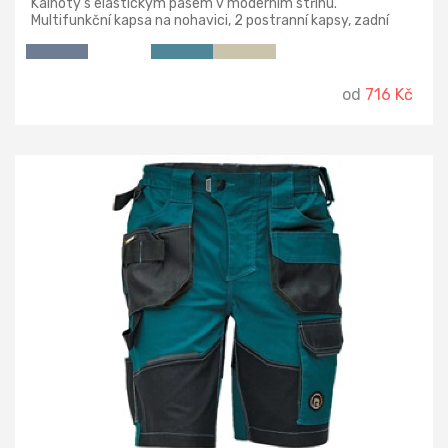
Kalhoty s elastickým pásem v moderním střihu.
Multifunkční kapsa na nohavici, 2 postranní kapsy, zadní
kapsa se zapínáním na suchý zip.
od
716 Kč