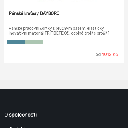
Pánské kraťasy DAYBORO
Pánské pracovní šortky s pružným pasem, elastický
inovativní materiál TRIFIBETEX®, odolné trojité prošití
nohavic a sedu, prostorné multifunkční přední kapsy s
poutky na nářadí, reflexní prvky v barevném odstínu.
od
1012 Kč
O společnosti