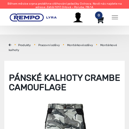
Během měsíce srpna proběhne stěhování pobočky Ostrava. Nově nás najdete na
adrese: Zátiší 1017, Orlová – Poruba, 735 14.
0
Menu
Produkty
Pracovní oděvy
Montérkové oděvy
Montérkové
kalhoty
PÁNSKÉ KALHOTY CRAMBE
CAMOUFLAGE