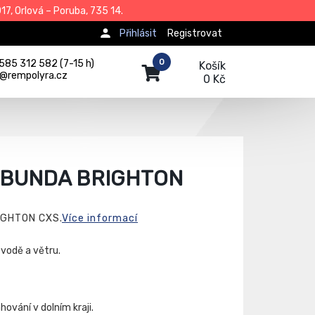
7, Orlová – Poruba, 735 14.
Přihlásit
Registrovat
0
585 312 582 (7-15 h)
Košík
j@rempolyra.cz
0 Kč
 BUNDA BRIGHTON
IGHTON CXS.
Více informací
vodě a větru.
ování v dolním kraji.