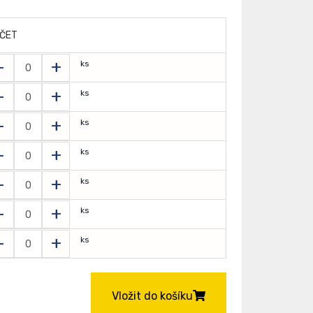
ČET
-
+
ks
-
+
ks
-
+
ks
-
+
ks
-
+
ks
-
+
ks
-
+
ks
Vložit do košíku