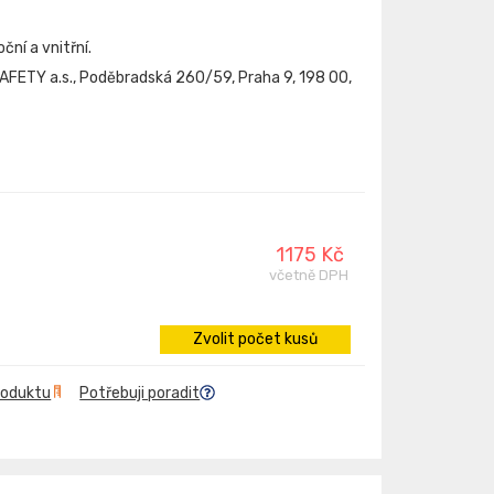
ční a vnitřní.
FETY a.s., Poděbradská 260/59, Praha 9, 198 00,
1175 Kč
včetně DPH
Zvolit počet kusů
roduktu
Potřebuji poradit