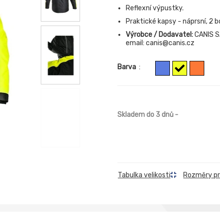
Reflexní výpustky.
Praktické kapsy - náprsní, 2 bo
Výrobce / Dodavatel:
CANIS SA
email: canis@canis.cz
Barva
:
Skladem do 3 dnů
-
Rozměry p
Tabulka velikosti