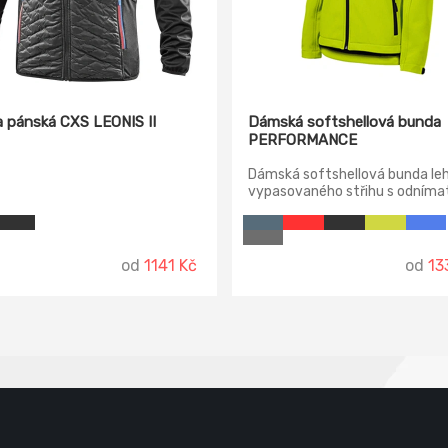
 pánská CXS LEONIS II
Dámská softshellová bunda
PERFORMANCE
Dámská softshellová bunda le
vypasovaného střihu s odníma
kapucí.
od
1141 Kč
od
13