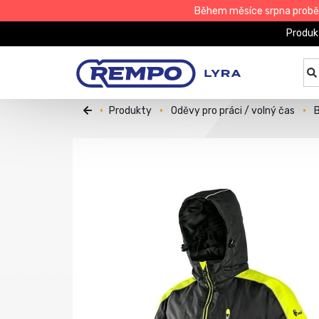
Během měsíce srpna proběhn
Produk
Produkty
Oděvy pro práci / volný čas