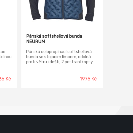
Pánská softshellová bunda
NEURUM
hce
Pánská celopropínací softshellová
telnou
bunda se stojacím límcem, odolná
proti větru i dešti, 2 postraní kapsy
na zip, 1 náprsní kapsa na zip, reflexní
prvky v barevném odstínu, elastická
obruba rukávů a pasu; v rukávech
36 Kč
1975 Kč
otvor na palec.