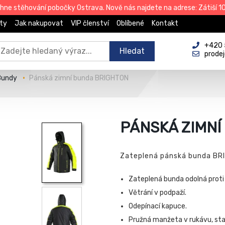
e stěhování pobočky Ostrava. Nově nás najdete na adrese: Zátiší 101
ty
Jak nakupovat
VIP členství
Oblíbené
Kontakt
+420 
Hledat
prode
Bundy
Pánská zimní bunda BRIGHTON
PÁNSKÁ ZIMNÍ
Zateplená pánská bunda BR
Zateplená bunda odolná proti 
Větrání v podpaží.
Odepínací kapuce.
Pružná manžeta v rukávu, stah