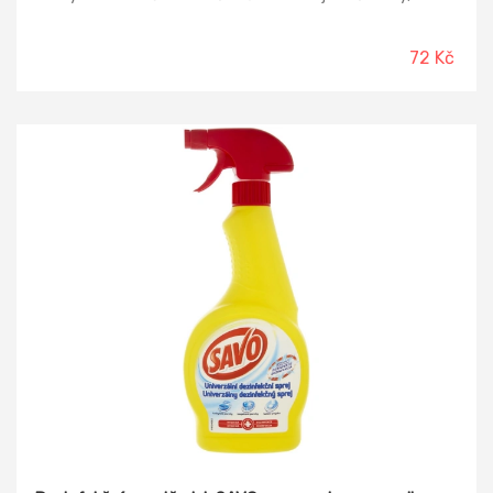
zaschlou špínu i mastnotu. Intenzivní květinová
parfemace.
72 Kč