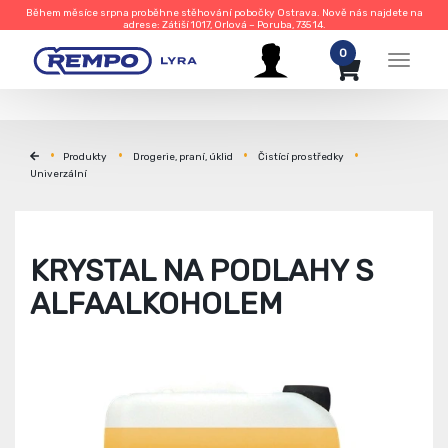
Během měsíce srpna proběhne stěhování pobočky Ostrava. Nově nás najdete na
adrese: Zátiší 1017, Orlová – Poruba, 735 14.
0
Menu
Produkty
Drogerie, praní, úklid
Čistící prostředky
Univerzální
KRYSTAL NA PODLAHY S
ALFAALKOHOLEM