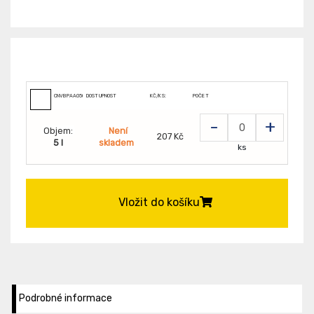
CNVBPAA050099
DOSTUPNOST
KČ/KS:
POČET
-
+
Objem:
Není
207 Kč
5 l
skladem
ks
Vložit do košíku
Podrobné informace