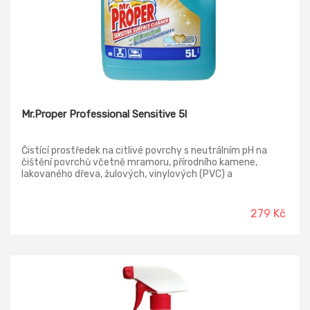
Mr.Proper Professional Sensitive 5l
Čistící prostředek na citlivé povrchy s neutrálním pH na
čištění povrchů včetně mramoru, přírodního kamene,
lakovaného dřeva, žulových, vinylových (PVC) a
keramických povrchů. Je vhodný i do strojů na mytí
podlahy.
279 Kč