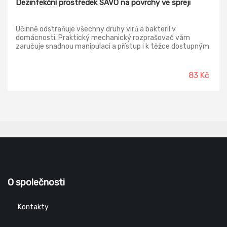
Dezinfekční prostředek SAVO na povrchy ve spreji
Účinně odstraňuje všechny druhy virů a bakterií v
domácnosti. Praktický mechanický rozprašovač vám
zaručuje snadnou manipulaci a přístup i k těžce dostupným
místům. Čistič můžete použít na kuchyňské povrchy,
obklady, sanitární keramiku, toaletní sedátko, odpadkové
koše a další omyvatelné povrchy.
83 Kč
O společnosti
Kontakty