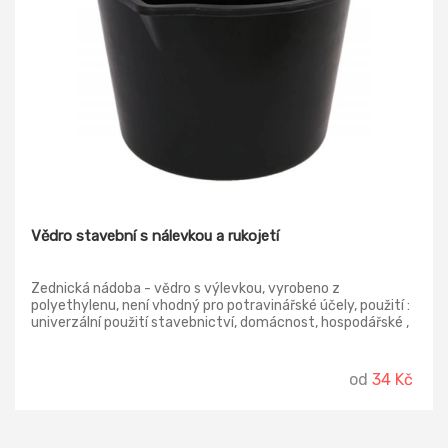
Vědro stavební s nálevkou a rukojetí
Zednická nádoba - vědro s výlevkou, vyrobeno z
polyethylenu, není vhodný pro potravinářské účely, použití :
univerzální použití stavebnictví, domácnost, hospodářské ,
uklidové a jiné práce.
od
34 Kč