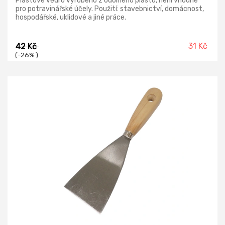
Plastové vědro vyrobeno z odolného plastu, není vhodné
pro potravinářské účely. Použití: stavebnictví, domácnost,
hospodářské, uklidové a jiné práce.
31 Kč
42 Kč
(-26% )