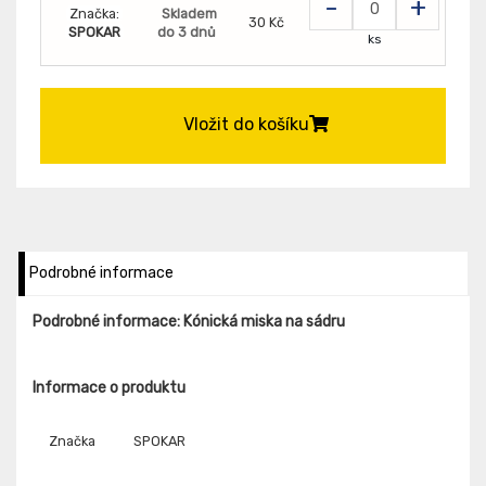
-
+
Značka:
Skladem
30 Kč
SPOKAR
do 3 dnů
ks
Vložit do košíku
Podrobné informace
Podrobné informace: Kónická miska na sádru
Informace o produktu
Značka
SPOKAR