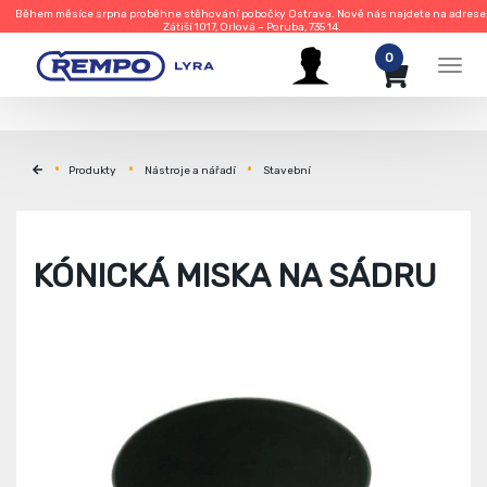
Během měsíce srpna proběhne stěhování pobočky Ostrava. Nově nás najdete na adrese
Zátiší 1017, Orlová – Poruba, 735 14.
0
Men
Produkty
Nástroje a nářadí
Stavební
KÓNICKÁ MISKA NA SÁDRU