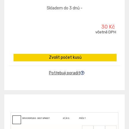
Skladem do 3 dnů
-
30 Kč
včetně DPH
Zvolit počet kusů
Potřebuji poradit
SP8101095200
DOSTUPNOST
KČ/KS:
POČET