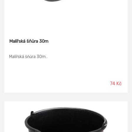
Malířská šňůra 30m
Malířská šňůra 30m .
74 Kč