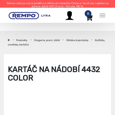
Během měsíce srpna proběhne stěhování pobočky Ostrava. Nově nás najdete na
adrese: Zátiší 1017, Orlová – Poruba, 735 14.
0
Menu
Produkty
Drogerie, praní, úklid
Úklidové pomůcky
Košťata,
smetáky, kartáče
KARTÁČ NA NÁDOBÍ 4432
COLOR