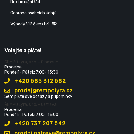
Reklamační řád
Ochrana osobních údajů
Výhody VIP členství
Volejte a pište!
ŘEMPO Lyra, s.r.o. - Olomouc
Prodejna:
Pondělí - Pátek: 7:00- 15:30
+420 585 312 582
prodej@rempolyra.cz
Sem pište své dotazy a připomínky
ŘEMPO Lyra, s.r.o. - Ostrava
Prodejna:
Pondělí - Pátek: 7:00- 15:00
+420 737 207 542
prodej.ostrava@rempolyra.cz