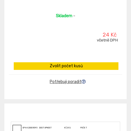
Skladem
-
24 Kč
včetně DPH
Zvolit počet kusů
Potřebuji poradit
SP4420001095
DOSTUPNOST
KČ/KS:
POČET