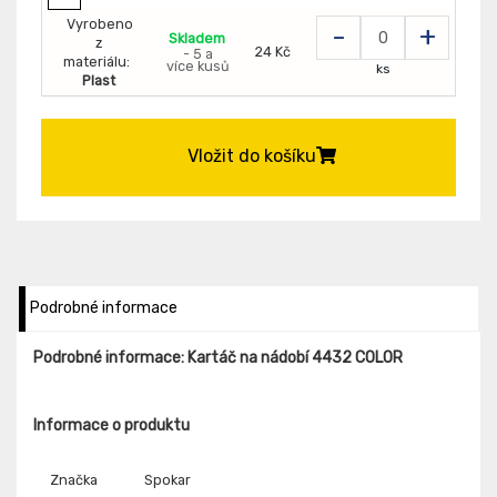
Vyrobeno
-
+
Skladem
z
24 Kč
- 5 a
materiálu:
více kusů
ks
Plast
Vložit do košíku
Podrobné informace
Podrobné informace: Kartáč na nádobí 4432 COLOR
Informace o produktu
Značka
Spokar