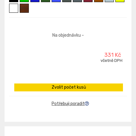
Na objednávku
-
331 Kč
včetně DPH
Zvolit počet kusů
Potřebuji poradit