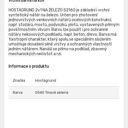
vrchní barva na kov
HOSTAGRUND 2v1 NA ŽELEZO S2160 je základní i vrchní
syntetický nátěr na železo. Určen pro zhotovení
jednovrstvých venkovních nátěrů ocelových konstrukcí,
např. stožárů, mostů, podvozků, plotů, vystavených přímým
povětrnostním vlivům. Barvu lze použít i pro ochranné
nátěry nekovových podkladů, např. beton, dřevo. Barva má
tixotropní charakter, který spolu se speciálním složením
umožňuje dosažení silné vrstvy a ochranných vlastností
jedním nátěrem. Nanáší se přímo na podklad, zbavený
mechanických nečistot a rzi.
Informace o produktu
Značka
Hostagrund
Barva
0540 Tmavě zelená