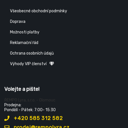
Všeobecné obchodní podmínky
Doprava
Možnosti platby
Reklamační řád
Ochrana osobních údajů
Výhody VIP členství
Volejte a pište!
ŘEMPO Lyra, s.r.o. - Olomouc
Prodejna:
Pondělí - Pátek: 7:00- 15:30
+420 585 312 582
prodej@rempolyra.cz