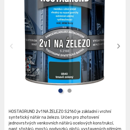
HOSTAGRUND 2v1 NA ŽELEZO S2160 je základní i vrchní
syntetický nátěr na železo. Určen pro zhotovení
jednovrstvých venkovních nátěrů ocelových konstrukcí,
např. stožárů, mostů, podvozků, plotů, vystavených přímým