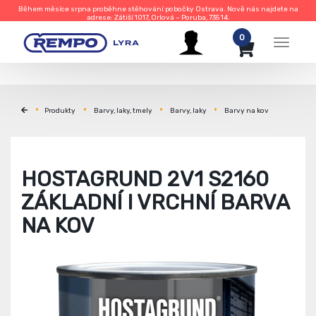
Během měsíce srpna proběhne stěhování pobočky Ostrava. Nově nás najdete na
adrese: Zátiší 1017, Orlová – Poruba, 735 14.
0
Menu
Produkty
Barvy, laky, tmely
Barvy, laky
Barvy na kov
HOSTAGRUND 2V1 S2160
ZÁKLADNÍ I VRCHNÍ BARVA
NA KOV