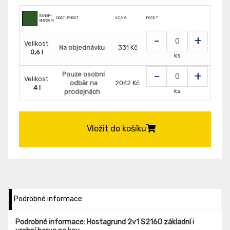
ESHOP-
DOSTUPNOST
KČ/KS:
POČET
BH328400
-
+
Velikost:
Na objednávku
331 Kč
0,6 l
ks
-
+
Pouze osobní
Velikost:
odběr na
2042 Kč
4 l
ks
prodejnách
Vložit do košíku
Podrobné informace
Podrobné informace: Hostagrund 2v1 S2160 základní i