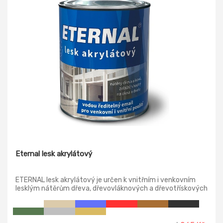
Eternal lesk akrylátový
ETERNAL lesk akrylátový je určen k vnitřním i venkovním
lesklým nátěrům dřeva, dřevovláknových a dřevotřískových
desek, nepochozího betonu a kovových podkladů
opatřených základním antikorozním nátěrem. Je zvláště
vhodný pro nátěry okenních a dveřních rámů a těles
ústředního topení.