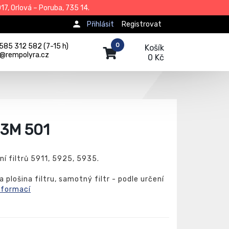
7, Orlová – Poruba, 735 14.
Přihlásit
Registrovat
0
585 312 582 (7-15 h)
Košík
j@rempolyra.cz
0 Kč
 3M 501
ní filtrů 5911, 5925, 5935.
 plošina filtru, samotný filtr - podle určení
nformací