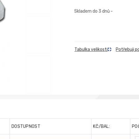
Skladem do 3 dnů
-
Tabulka velikosti
Potřebuji p
DOSTUPNOST
KČ/BAL:
PO