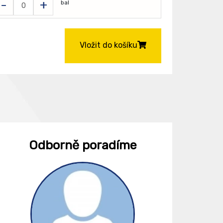
-
+
bal
Vložit do košíku
Odborně poradíme