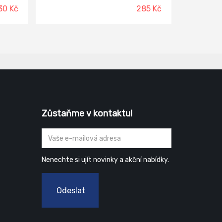
předfiltry SR 221, které prodlouží
30 Kč
285 Kč
životnost SR 510. Balení filtrů: 1 ks
iakem
ami a
yp
Zůstaňme v kontaktu!
Nenechte si ujít novinky a akční nabídky.
Odeslat