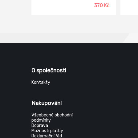
bajon
370 Kč
pro sn
lehkýc
ochran
prachu
O společnosti
Kontakty
Nakupování
Všeobecné obchodní
podmínky
Doprava
Možnosti platby
Reklamační řád