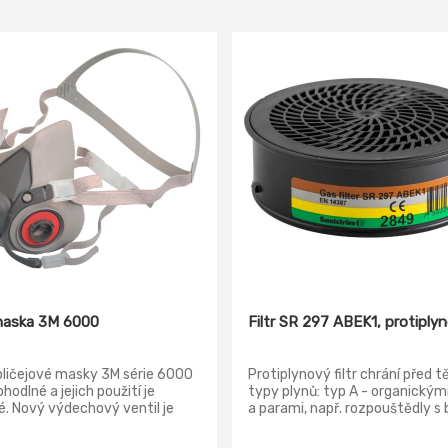
aska 3M 6000
Filtr SR 297 ABEK1, protiply
bličejové masky 3M série 6000
Protiplynový filtr chrání před 
ohodlné a jejich použití je
typy plynů: typ A - organickým
. Nový výdechový ventil je
a parami, např. rozpouštědly 
jší a umožňuje snadné čistění.
varu vyšším než +65 °C typ B -
ny masky jsou vybaveny 3M
organickými plyny a parami, na