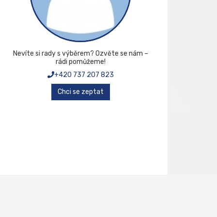
Nevíte si rady s výběrem? Ozvěte se nám –
rádi pomůžeme!
+420 737 207 823
Chci se zeptat