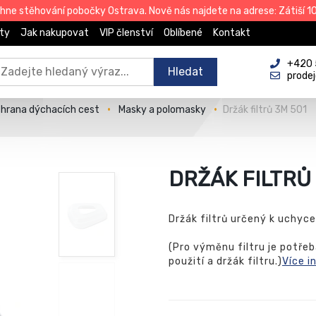
e stěhování pobočky Ostrava. Nově nás najdete na adrese: Zátiší 101
ty
Jak nakupovat
VIP členství
Oblíbené
Kontakt
+420 
Hledat
prode
hrana dýchacích cest
Masky a polomasky
Držák filtrů 3M 501
DRŽÁK FILTRŮ
Držák filtrů určený k uchyce
(Pro výměnu filtru je potřeba
použití a držák filtru.)
Více i