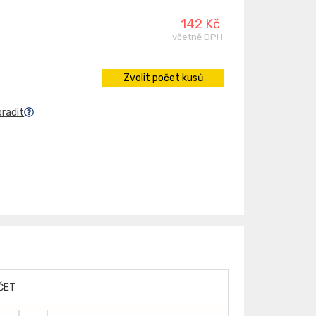
142 Kč
včetně DPH
Zvolit počet kusů
oradit
ČET