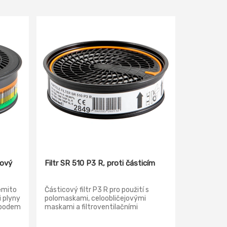
nový
Filtr SR 510 P3 R, proti částicím
těmito
Částicový filtr P3 R pro použití s
i plyny
polomaskami, celoobličejovými
s bodem
maskami a filtroventilačními
jednotkami SR 500, SR 500 EX, SR
př.
700. Lze použít v kombinaci s