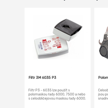
Filtr 3M 6035 P3
Polom
Filtr P3 - 6035 lze použít s
Celoo
polomaskou řady 6000, 7500 a nebo
jsou p
s celoobličejovou maskou řady 6000.
snadné
odolně
Všech