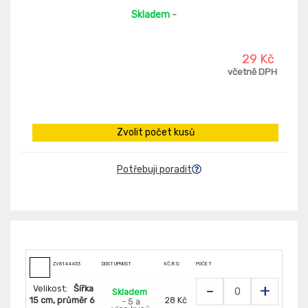
Skladem
-
29 Kč
včetně DPH
Zvolit počet kusů
Potřebuji poradit
ZV8144453
DOSTUPNOST
KČ/KS:
POČET
-
+
Velikost:
Šířka
Skladem
15 cm, průměr 6
28 Kč
- 5 a