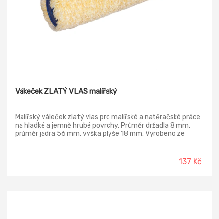
Vákeček ZLATÝ VLAS malířský
Malířský váleček zlatý vlas pro malířské a natěračské práce
na hladké a jemně hrubé povrchy. Průměr držadla 8 mm,
průměr jádra 56 mm, výška plyše 18 mm. Vyrobeno ze
syntetického PAC.
137 Kč