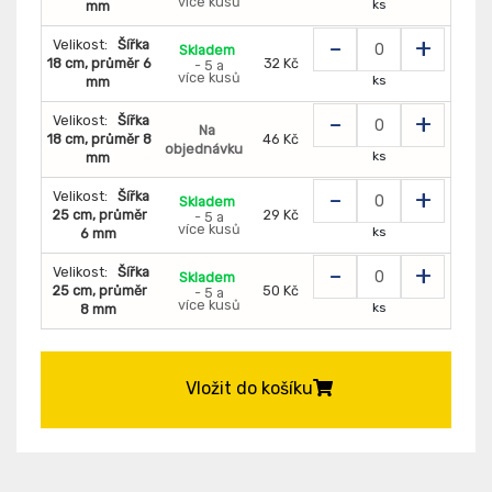
více kusů
ks
mm
-
+
Velikost:
Šířka
Skladem
18 cm, průměr 6
32 Kč
- 5 a
více kusů
ks
mm
-
+
Velikost:
Šířka
Na
18 cm, průměr 8
46 Kč
objednávku
ks
mm
-
+
Velikost:
Šířka
Skladem
25 cm, průměr
29 Kč
- 5 a
více kusů
ks
6 mm
-
+
Velikost:
Šířka
Skladem
25 cm, průměr
50 Kč
- 5 a
více kusů
ks
8 mm
Vložit do košíku