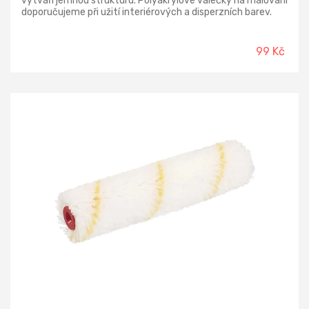
vytváří jemnou strukturu. Polyakrylové válečky na malování
doporučujeme při užití interiérových a disperzních barev.
99 Kč