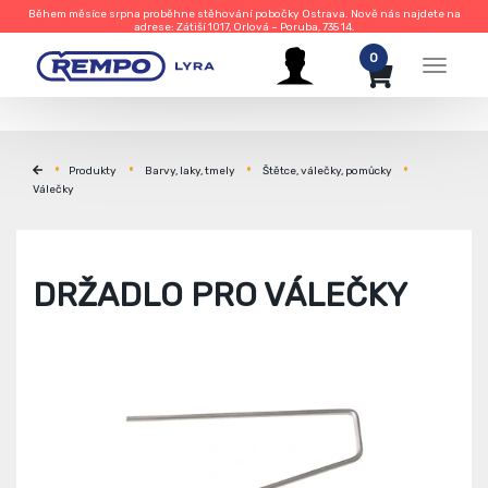
Během měsíce srpna proběhne stěhování pobočky Ostrava. Nově nás najdete na
adrese: Zátiší 1017, Orlová – Poruba, 735 14.
0
Menu
Produkty
Barvy, laky, tmely
Štětce, válečky, pomůcky
Válečky
DRŽADLO PRO VÁLEČKY