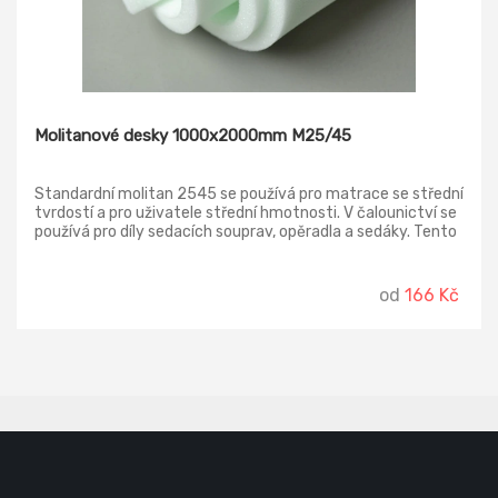
Molitanové desky 1000x2000mm M25/45
Standardní molitan 2545 se používá pro matrace se střední
tvrdostí a pro uživatele střední hmotnosti. V čalounictví se
používá pro díly sedacích souprav, opěradla a sedáky. Tento
typ molitanových desek patří k nejčastěji nakupovaným
vzhledem k poměru ceny a kvality.
od
166 Kč