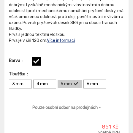
dobrými fyzikálně mechanickými vlastnostmi a dobrou
odolností proti mechanickému namáhání pryžové desky, má
však omezenou odolnost proti oleji, povětrnostním vlivům a
ozónu. Povrch pryžových desek SBR je na obou stranách
hladký.
Pryž s jednou textilní vložkou.
Pryž je v šíři 120 cm.
Více informací
Barva
:
Tloušťka
:
3 mm
4 mm
5 mm
6 mm
Pouze osobní odběr na prodejnách
-
851 Kč
včetně DPH