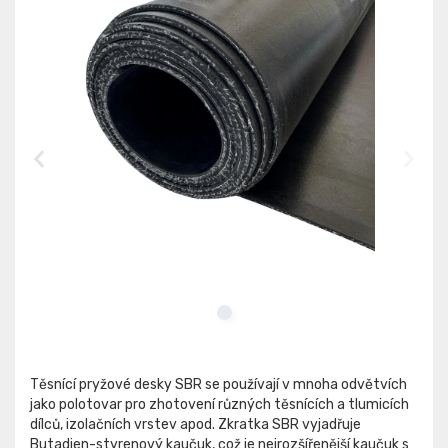
Těsnící pryžové desky SBR se používají v mnoha odvětvích
jako polotovar pro zhotovení různých těsnících a tlumicích
dílců, izolačních vrstev apod. Zkratka SBR vyjadřuje
Butadien-styrenový kaučuk, což je nejrozšířenější kaučuk s