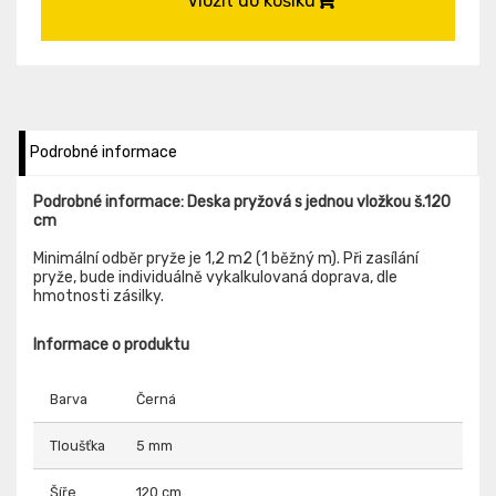
Vložit do košíku
Podrobné informace
Podrobné informace: Deska pryžová s jednou vložkou š.120
cm
Minimální odběr pryže je 1,2 m2 (1 běžný m). Při zasílání
pryže, bude individuálně vykalkulovaná doprava, dle
hmotnosti zásilky.
Informace o produktu
Barva
Černá
Tloušťka
5 mm
Šíře
120 cm