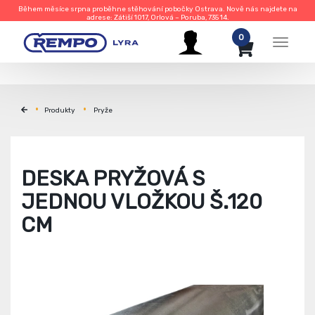
Během měsíce srpna proběhne stěhování pobočky Ostrava. Nově nás najdete na
adrese: Zátiší 1017, Orlová – Poruba, 735 14.
0
Menu
Produkty
Pryže
DESKA PRYŽOVÁ S
JEDNOU VLOŽKOU Š.120
CM