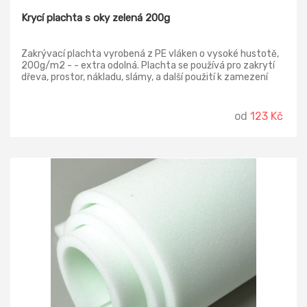
Krycí plachta s oky zelená 200g
Zakrývací plachta vyrobená z PE vláken o vysoké hustotě,
200g/m2 - - extra odolná. Plachta se používá pro zakrytí
dřeva, prostor, nákladu, slámy, a další použití k zamezení
poškození povětrnostními vlivy.
od
123 Kč