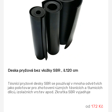
Deska pryžová bez vložky SBR , š.120 cm
Těsnící pryžové desky SBR se používají v mnoha odvětvích
jako polotovar pro zhotovení různých těsnících a tlumicích
dílců, izolačních vrstev apod. Zkratka SBR vyjadřuje
Butadien-styrenový kaučuk, což je nejrozšířenější kaučuk s
dobrými fyzikálně mechanickými vlastnostmi a dobrou
odolností proti mechanickému namáhání pryžové desky, má
od
172 Kč
však omezenou odolnost proti oleji, povětrnostním vlivům a