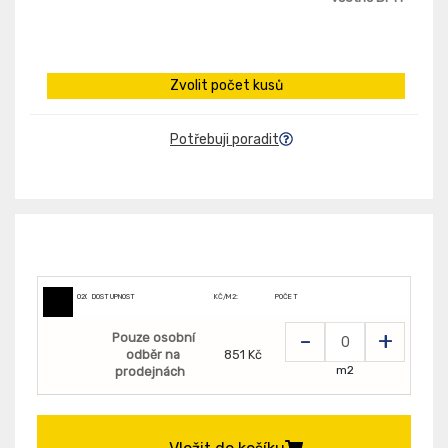
Zvolit počet kusů
Potřebuji poradit
020301144
DOSTUPNOST
KČ/M2:
POČET
-
+
Pouze osobní
odběr na
851 Kč
m2
prodejnách