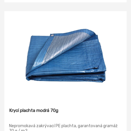
ozónu. Povrch pryžových desek SBR je na obou stranách
hladký. Pryž je v šíři 120 cm.
Krycí plachta modrá 70g
Nepromokavá zakrývací PE plachta, garantovaná gramáž
70 g / m2.