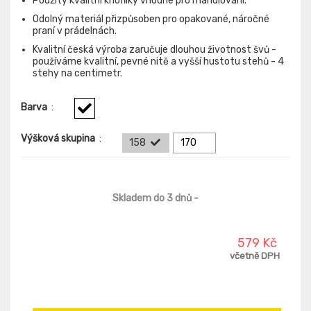
Použity kvalitní knoflíky vhodné pro mandlování.
Odolný materiál přizpůsoben pro opakované, náročné
praní v prádelnách.
Kvalitní česká výroba zaručuje dlouhou životnost švů -
používáme kvalitní, pevné nitě a vyšší hustotu stehů - 4
stehy na centimetr.
Barva
:
Výšková skupina
:
158
170
Skladem do 3 dnů
-
579 Kč
včetně DPH