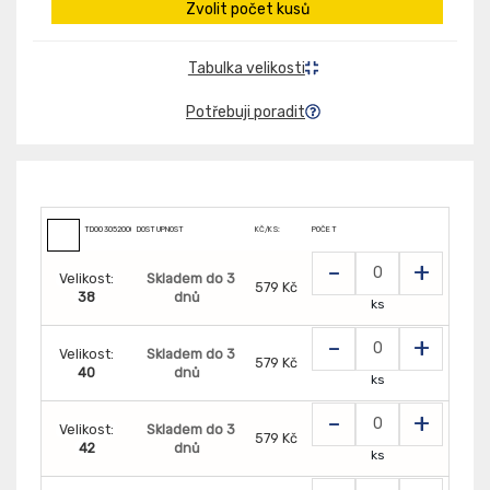
Zvolit počet kusů
Tabulka velikosti
Potřebuji poradit
TD0030520000000
DOSTUPNOST
KČ/KS:
POČET
-
+
Velikost:
Skladem do 3
579 Kč
38
dnů
ks
-
+
Velikost:
Skladem do 3
579 Kč
40
dnů
ks
-
+
Velikost:
Skladem do 3
579 Kč
42
dnů
ks