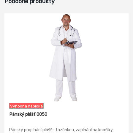
Podobné produkty
-5%
Výhodná nabídka
Pánský plášť 0050
Pánský propínácí plášť s fazónkou, zapínání na knoflíky,