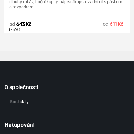
dlouhý rukáv, boční kapsy, náprsní kapsa, zadní díl s páskem
a rozparkem.
od
611 Kč
od
643 Kč
(-5% )
O společnosti
Kontakty
Nakupování