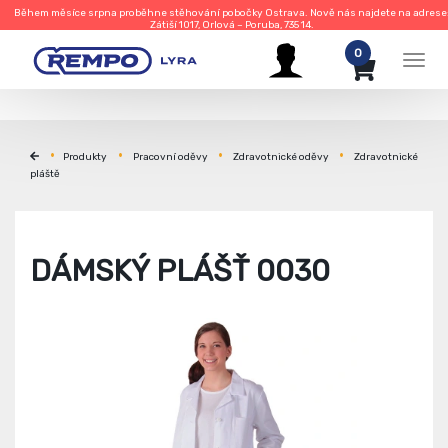
Během měsíce srpna proběhne stěhování pobočky Ostrava. Nově nás najdete na adrese
Zátiší 1017, Orlová – Poruba, 735 14.
0
Men
Produkty
Pracovní oděvy
Zdravotnické oděvy
Zdravotnické
pláště
DÁMSKÝ PLÁŠŤ 0030