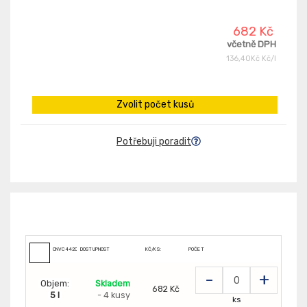
682 Kč
včetně DPH
136,40Kč Kč/l
Zvolit počet kusů
Potřebuji poradit
CNVC442050098
DOSTUPNOST
KČ/KS:
POČET
-
+
Objem:
Skladem
682 Kč
5 l
- 4 kusy
ks