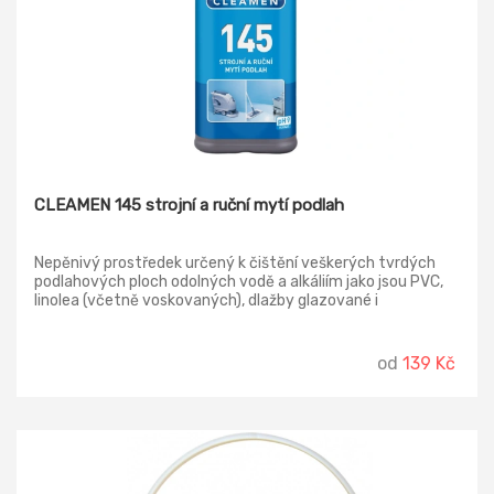
CLEAMEN 145 strojní a ruční mytí podlah
Nepěnivý prostředek určený k čištění veškerých tvrdých
podlahových ploch odolných vodě a alkáliím jako jsou PVC,
linolea (včetně voskovaných), dlažby glazované i
neglazované, žulové,mramorové i vápencové povrchy,
teraso, cihelné a betonové povrchy vč. litých podlah,
gumové podlahy, sportovní podlahy hal, lakované parkety i
od
139 Kč
palubky. Prostředek vyniká mimořádnou tolerancí k
povrchům a 100% biologickou odbouratelností, je
doporučený na čištění v prostorách s biologickou čistírnou
odpadních vod. Je vhodný pro strojní i ruční aplikaci.