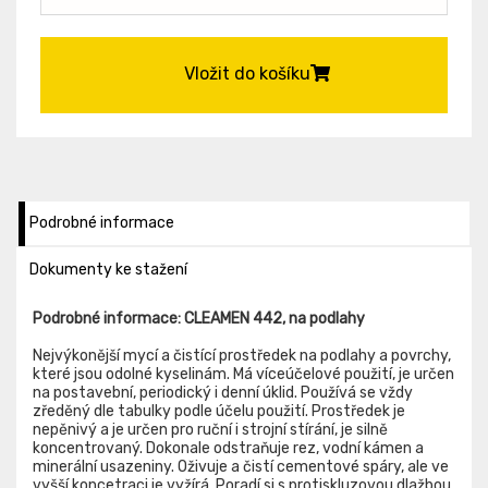
Vložit do košíku
Podrobné informace
Dokumenty ke stažení
Podrobné informace: CLEAMEN 442, na podlahy
Nejvýkonější mycí a čistící prostředek na podlahy a povrchy,
které jsou odolné kyselinám. Má víceúčelové použití, je určen
na postavební, periodický i denní úklid. Používá se vždy
zředěný dle tabulky podle účelu použití. Prostředek je
nepěnivý a je určen pro ruční i strojní stírání, je silně
koncentrovaný. Dokonale odstraňuje rez, vodní kámen a
minerální usazeniny. Oživuje a čistí cementové spáry, ale ve
vyšší koncetraci je vyžírá. Poradí si s protiskluzovou dlažbou