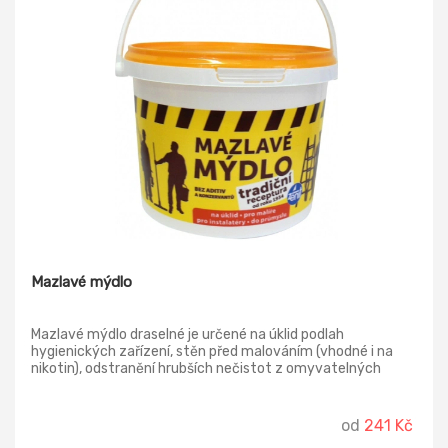
Mazlavé mýdlo
Mazlavé mýdlo draselné je určené na úklid pod­lah
hygienických zařízení, stěn před malováním (vhodné i na
nikotin), odstranění hrubších nečis­tot z omyvatelných
povrchů. Mazlavé mýdlo je využíváno v průmyslu k mazání
dopravníků, jako mazivo při spojování potrubí místo
speciálních kluzných prostředků, jako přísada do betonu.
od
241 Kč
Není vhod­né pro mytí pokožky. Bez parfemace a aditiv.