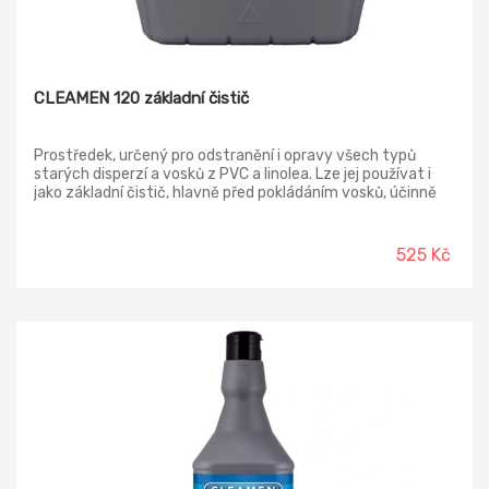
CLEAMEN 120 základní čistič
Prostředek, určený pro odstranění i opravy všech typů
starých disperzí a vosků z PVC a linolea. Lze jej používat i
jako základní čistič, hlavně před pokládáním vosků, účinně
působí na zašlapanou špínu na všech podlahových
krytinách odolných alkáliím (dlažby, PVC, starší linoleum,
teraso, cihelné povrchy, nelesklá žula).
525 Kč