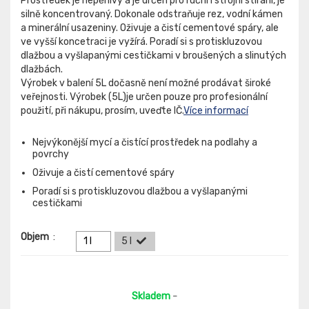
Prostředek je nepěnivý a je určen pro ruční i strojní stírání, je
silně koncentrovaný. Dokonale odstraňuje rez, vodní kámen
a minerální usazeniny. Oživuje a čistí cementové spáry, ale
ve vyšší koncetraci je vyžírá. Poradí si s protiskluzovou
dlažbou a vyšlapanými cestičkami v broušených a slinutých
dlažbách.
Výrobek v balení 5L dočasně není možné prodávat široké
veřejnosti. Výrobek (5L)je určen pouze pro profesionální
použití, při nákupu, prosím, uveďte IČ.
Více informací
Nejvýkonější mycí a čistící prostředek na podlahy a
povrchy
Oživuje a čistí cementové spáry
Poradí si s protiskluzovou dlažbou a vyšlapanými
cestičkami
Objem
:
1 l
5 l
Skladem
-