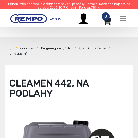
Během měsíce srpna proběhne stěhování pobočky Ostrava. Nově nás najdete na
adrese: Zátiší 1017, Orlová – Poruba, 735 14.
0
Menu
Produkty
Drogerie, praní, úklid
Čistící prostředky
Univerzální
CLEAMEN 442, NA
PODLAHY