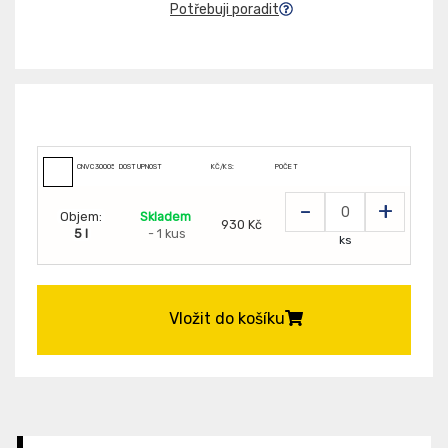
Potřebuji poradit
CNVC300050098
DOSTUPNOST
KČ/KS:
POČET
-
+
Objem:
Skladem
930 Kč
5 l
- 1 kus
ks
Vložit do košíku