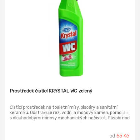
bohaté pěny pro lesk a bělost toalety.
Prostředek čistící KRYSTAL WC zelený
Čistící prostředek na toaletní mísy, pisoáry a sanitární
keramiku. Odstraňuje rez, vodní a močový kámen, poradí si i
s dlouhodobými nánosy mechanických nečistot. Působí nad
i pod vodní hladinou. Je velmi příjemně parfémován a při
dlouhodobém používání zanechává na sanitární keramice
vysoký lesk. PGS obsah látek, které tvoří na čištěných
od
55 Kč
površích mikroskopickou vrstvu, která zabraňuje