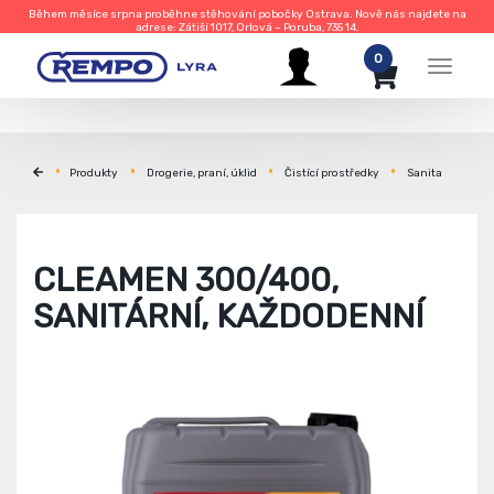
Během měsíce srpna proběhne stěhování pobočky Ostrava. Nově nás najdete na
adrese: Zátiší 1017, Orlová – Poruba, 735 14.
0
Menu
Produkty
Drogerie, praní, úklid
Čistící prostředky
Sanita
CLEAMEN 300/400,
SANITÁRNÍ, KAŽDODENNÍ