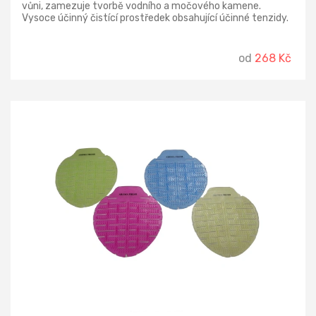
vůni, zamezuje tvorbě vodního a močového kamene.
Vysoce účinný čistící prostředek obsahující účinné tenzidy.
Odstraňuje nečistoty a zabraňuje tvorbě usazenin i na
těžko přístupných místech. Uvolňuje příjemnou vůni, čistí,
dezodoruje a omezuje tvorbu vodního a močového kamene.
od
268 Kč