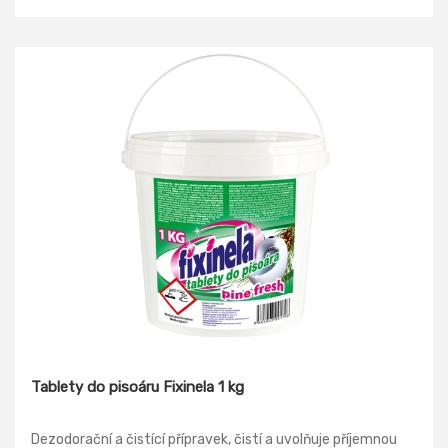
předčasnému usazování rzi a vodního kamene.
Tablety do pisoáru Fixinela 1 kg
Dezodorační a čistící přípravek, čistí a uvolňuje příjemnou