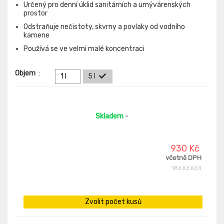
Určený pro denní úklid sanitárních a umývárenských
prostor
Odstraňuje nečistoty, skvrny a povlaky od vodního
kamene
Používá se ve velmi malé koncentraci
Objem
:
1 l
5 l
Skladem
-
930 Kč
včetně DPH
186 Kč Kč/l
Zvolit počet kusů