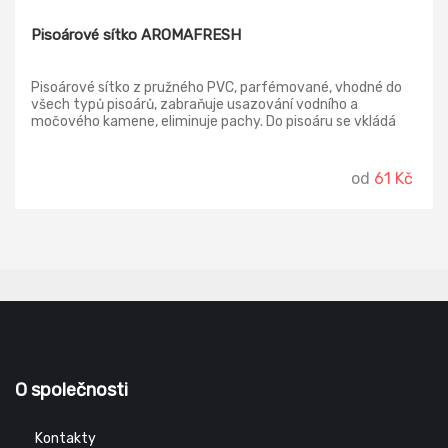
Pisoárové sítko AROMAFRESH
Pisoárové sítko z pružného PVC, parfémované, vhodné do
všech typů pisoárů, zabraňuje usazování vodního a
močového kamene, eliminuje pachy. Do pisoáru se vkládá
štětinkami nahoru, voní až 30 dnů.
od
61 Kč
O společnosti
Kontakty