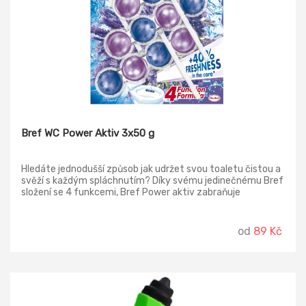
Bref WC Power Aktiv 3x50 g
Hledáte jednodušší způsob jak udržet svou toaletu čistou a
svěží s každým spláchnutím? Díky svému jedinečnému Bref
složení se 4 funkcemi, Bref Power aktiv zabraňuje
usazování vodního kamene, vytváří účinnou čisticí pěnu,
zabraňuje usazování nečistot a dodává vaší toaletě extra
svěžest. Jednoduše umístěte produkt pod okraj záchodové
od
89 Kč
mísy, nastavte jej na proud vody a ucítíte svěžest a čistotu
vaší toalety s každým spláchnutím! Bref Power Aktiv vydrží
až 250 spláchnutí. Bref Power Aktiv: je složen ze 4 kuliček
uložených v průhledném nerozebíratelném košíku, které
zvládnou více funkcí při každém spláchnutí - hygienickou
čistotu, příjemnou vůni, odstranění usazenin a vytvoření