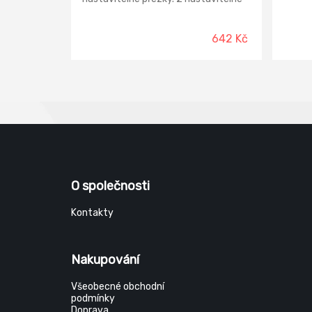
popruhy na bocích. Vyrobeno z
polyesteru. Norma:
EN361;EN363;EN364;EN365
642 Kč
O společnosti
Kontakty
Nakupování
Všeobecné obchodní
podmínky
Doprava