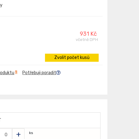
hy
931 Kč
včetně DPH
Zvolit počet kusů
roduktu
Potřebuji poradit
T
+
ks