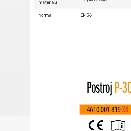
materiálu
Norma
EN 361