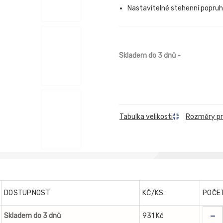
Nastavitelné stehenní popru
Skladem do 3 dnů
-
Rozměry p
Tabulka velikosti
DOSTUPNOST
KČ/KS:
POČE
-
Skladem do 3 dnů
931 Kč