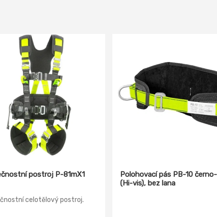
čnostní postroj P-81mX1
Polohovací pás PB-10 černo-
(Hi-vis), bez lana
nostní celotělový postroj.