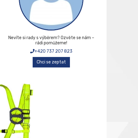
Nevíte si rady s výběrem? Ozvěte se nám –
rádi pomůžeme!
+420 737 207 823
Chci se zeptat