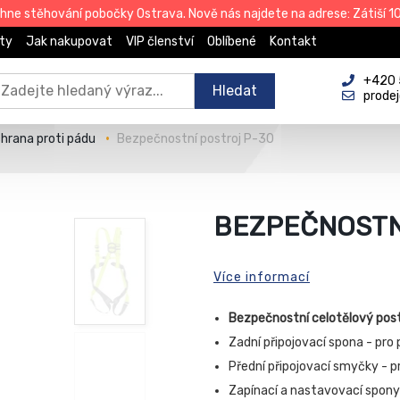
e stěhování pobočky Ostrava. Nově nás najdete na adrese: Zátiší 101
ty
Jak nakupovat
VIP členství
Oblíbené
Kontakt
+420 
Hledat
prode
hrana proti pádu
Bezpečnostní postroj P-30
BEZPEČNOSTN
Více informací
Bezpečnostní celotělový postr
Zadní připojovací spona - pro
Přední připojovací smyčky - 
Zapínací a nastavovací spony 