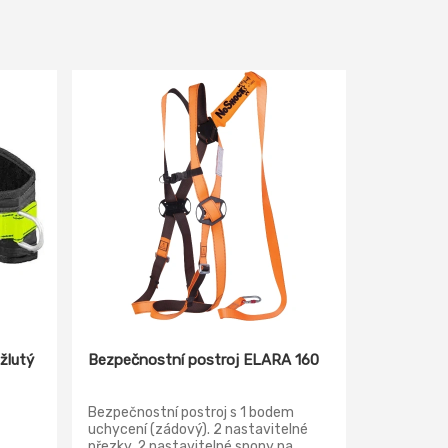
žlutý
Bezpečnostní postroj ELARA 160
Bezpečnostní postroj s 1 bodem
uchycení (zádový). 2 nastavitelné
přezky, 2 nastavitelné spony na