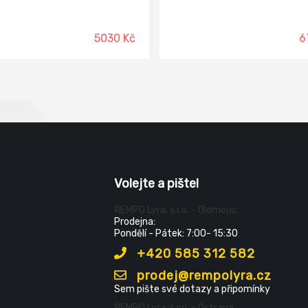
5030 Kč
6
Volejte a pište!
ŘEMPO Lyra, s.r.o. - Olomouc
Prodejna:
Pondělí - Pátek: 7:00- 15:30
+420 585 312 582
prodej@rempolyra.cz
Sem pište své dotazy a připomínky
ŘEMPO Lyra, s.r.o. - Ostrava