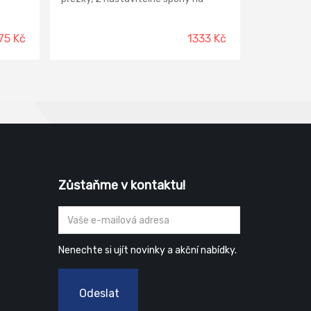
bocích se spleteným pramenovým
lanem s průměrem 12 mm bez
možnosti odepnutí. 1 spojovací
75 Kč
1333 Kč
komponent AM002. Délka lana 2m.
Zůstaňme v kontaktu!
Nenechte si ujít novinky a akční nabídky.
Odeslat