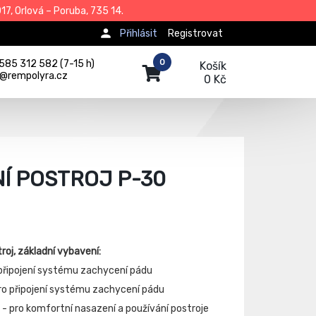
7, Orlová – Poruba, 735 14.
Přihlásit
Registrovat
0
585 312 582 (7-15 h)
Košík
j@rempolyra.cz
0 Kč
Í POSTROJ P-30
oj, základní vybavení:
 připojení systému zachycení pádu
pro připojení systému zachycení pádu
- pro komfortní nasazení a používání postroje